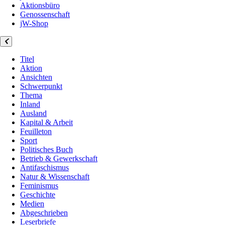
Aktionsbüro
Genossenschaft
jW-Shop
Titel
Aktion
Ansichten
Schwerpunkt
Thema
Inland
Ausland
Kapital & Arbeit
Feuilleton
Sport
Politisches Buch
Betrieb & Gewerkschaft
Antifaschismus
Natur & Wissenschaft
Feminismus
Geschichte
Medien
Abgeschrieben
Leserbriefe