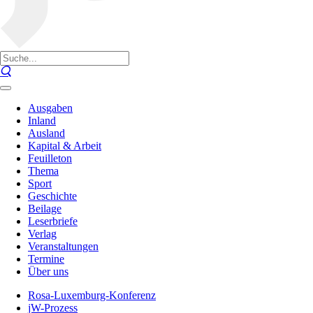
Ausgaben
Inland
Ausland
Kapital & Arbeit
Feuilleton
Thema
Sport
Geschichte
Beilage
Leserbriefe
Verlag
Veranstaltungen
Termine
Über uns
Rosa-Luxemburg-Konferenz
jW-Prozess