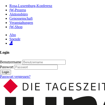
Zum
Rosa-Luxemburg-Konferenz
Inhalt
jW-Prozess
der
Aktionsbüro
Seite
Genossenschaft
Veranstaltungen
jW-Shop
Abo
Spende
Login
Benutzername
Passwort
Login
Passwort vergessen?