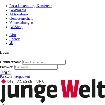
Zum
Rosa-Luxemburg-Konferenz
Inhalt
jW-Prozess
der
Aktionsbüro
Seite
Genossenschaft
Veranstaltungen
jW-Shop
Abo
Spende
Login
Benutzername
Passwort
Login
Passwort vergessen?