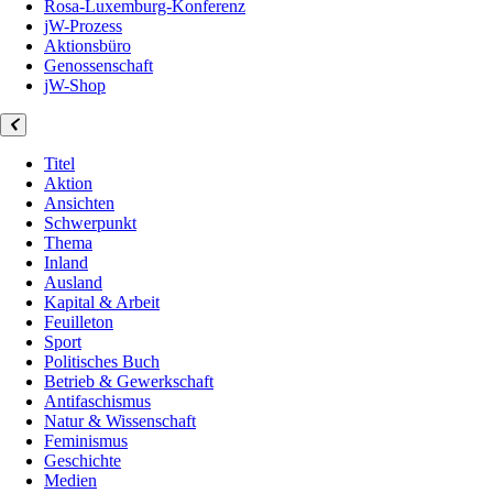
Rosa-Luxemburg-Konferenz
jW-Prozess
Aktionsbüro
Genossenschaft
jW-Shop
Titel
Aktion
Ansichten
Schwerpunkt
Thema
Inland
Ausland
Kapital & Arbeit
Feuilleton
Sport
Politisches Buch
Betrieb & Gewerkschaft
Antifaschismus
Natur & Wissenschaft
Feminismus
Geschichte
Medien