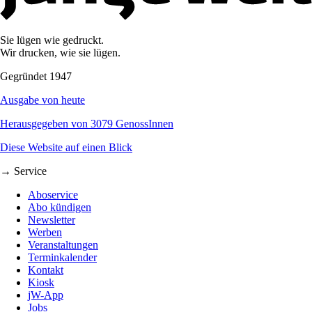
Sie lügen wie gedruckt.
Wir drucken, wie sie lügen.
Gegründet 1947
Ausgabe von heute
Herausgegeben von 3079 GenossInnen
Diese Website auf einen Blick
→ Service
Aboservice
Abo kündigen
Newsletter
Werben
Veranstaltungen
Terminkalender
Kontakt
Kiosk
jW-App
Jobs