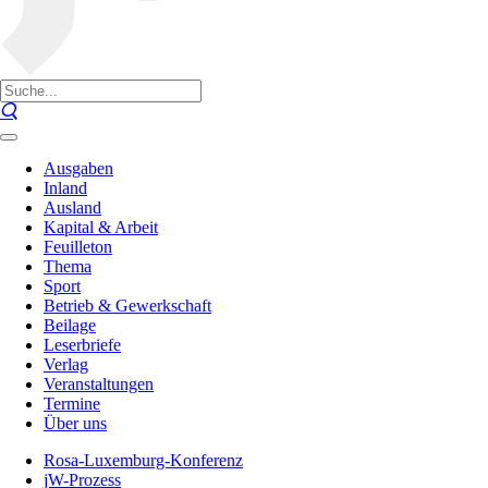
Ausgaben
Inland
Ausland
Kapital & Arbeit
Feuilleton
Thema
Sport
Betrieb & Gewerkschaft
Beilage
Leserbriefe
Verlag
Veranstaltungen
Termine
Über uns
Rosa-Luxemburg-Konferenz
jW-Prozess