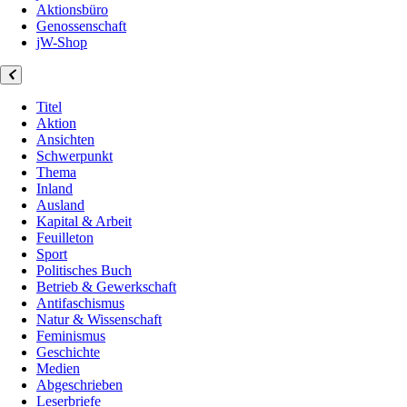
Aktionsbüro
Genossenschaft
jW-Shop
Titel
Aktion
Ansichten
Schwerpunkt
Thema
Inland
Ausland
Kapital & Arbeit
Feuilleton
Sport
Politisches Buch
Betrieb & Gewerkschaft
Antifaschismus
Natur & Wissenschaft
Feminismus
Geschichte
Medien
Abgeschrieben
Leserbriefe