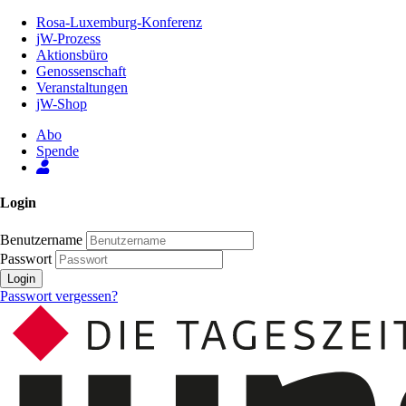
Zum
Rosa-Luxemburg-Konferenz
Inhalt
jW-Prozess
der
Aktionsbüro
Seite
Genossenschaft
Veranstaltungen
jW-Shop
Abo
Spende
Login
Benutzername
Passwort
Login
Passwort vergessen?