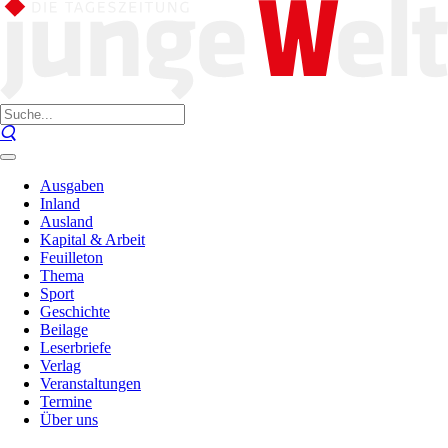
Ausgaben
Inland
Ausland
Kapital & Arbeit
Feuilleton
Thema
Sport
Geschichte
Beilage
Leserbriefe
Verlag
Veranstaltungen
Termine
Über uns