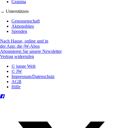
Granma
→ Unterstützen
Genossenschaft
Aktionsbüro
Spenden
Nach Hause, online und in
der App: die jW-Abos
Abonnieren Sie unsere Newsletter
Vertrag widerrufen
© junge Welt
© JW
Impressum/Datenschutz
AGB
Hilfe