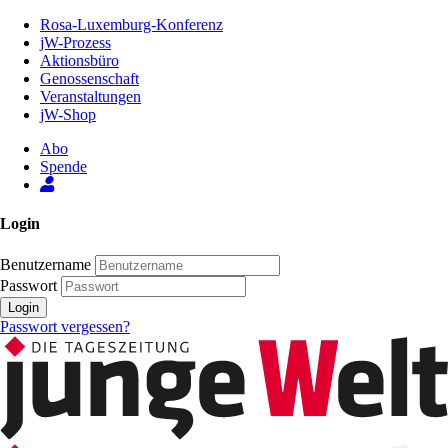
Zum
Rosa-Luxemburg-Konferenz
Inhalt
jW-Prozess
der
Aktionsbüro
Seite
Genossenschaft
Veranstaltungen
jW-Shop
Abo
Spende
Login
Benutzername
Passwort
Login
Passwort vergessen?