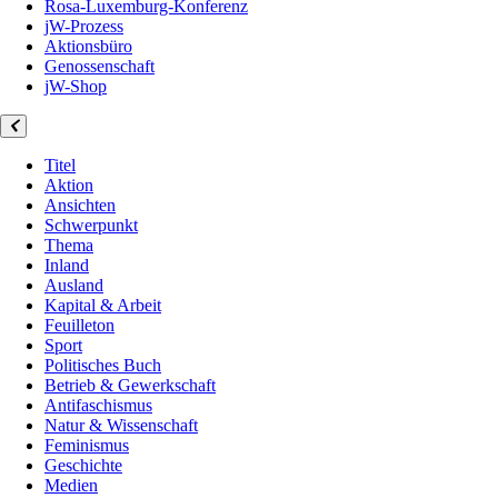
Rosa-Luxemburg-Konferenz
jW-Prozess
Aktionsbüro
Genossenschaft
jW-Shop
Titel
Aktion
Ansichten
Schwerpunkt
Thema
Inland
Ausland
Kapital & Arbeit
Feuilleton
Sport
Politisches Buch
Betrieb & Gewerkschaft
Antifaschismus
Natur & Wissenschaft
Feminismus
Geschichte
Medien