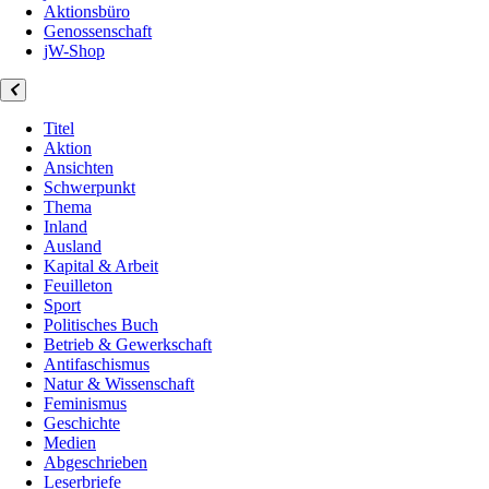
Aktionsbüro
Genossenschaft
jW-Shop
Titel
Aktion
Ansichten
Schwerpunkt
Thema
Inland
Ausland
Kapital & Arbeit
Feuilleton
Sport
Politisches Buch
Betrieb & Gewerkschaft
Antifaschismus
Natur & Wissenschaft
Feminismus
Geschichte
Medien
Abgeschrieben
Leserbriefe