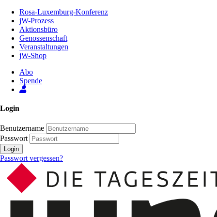
Zum
Rosa-Luxemburg-Konferenz
Inhalt
jW-Prozess
der
Aktionsbüro
Seite
Genossenschaft
Veranstaltungen
jW-Shop
Abo
Spende
Login
Benutzername
Passwort
Login
Passwort vergessen?