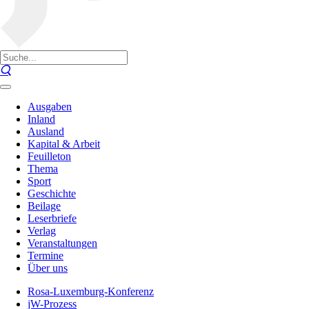
Ausgaben
Inland
Ausland
Kapital & Arbeit
Feuilleton
Thema
Sport
Geschichte
Beilage
Leserbriefe
Verlag
Veranstaltungen
Termine
Über uns
Rosa-Luxemburg-Konferenz
jW-Prozess