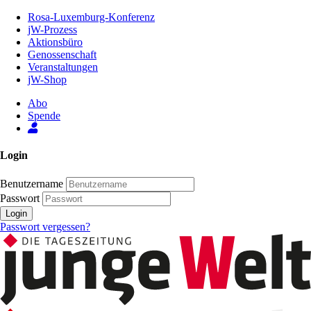
Zum
Rosa-Luxemburg-Konferenz
Inhalt
jW-Prozess
der
Aktionsbüro
Seite
Genossenschaft
Veranstaltungen
jW-Shop
Abo
Spende
Login
Benutzername
Passwort
Login
Passwort vergessen?