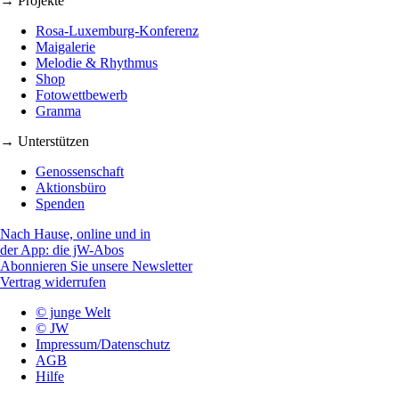
→ Projekte
Rosa-Luxemburg-Konferenz
Maigalerie
Melodie & Rhythmus
Shop
Fotowettbewerb
Granma
→ Unterstützen
Genossenschaft
Aktionsbüro
Spenden
Nach Hause, online und in
der App: die jW-Abos
Abonnieren Sie unsere Newsletter
Vertrag widerrufen
© junge Welt
© JW
Impressum/Datenschutz
AGB
Hilfe