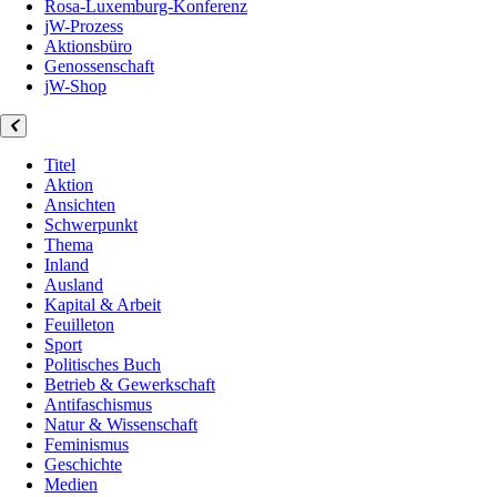
Rosa-Luxemburg-Konferenz
jW-Prozess
Aktionsbüro
Genossenschaft
jW-Shop
Titel
Aktion
Ansichten
Schwerpunkt
Thema
Inland
Ausland
Kapital & Arbeit
Feuilleton
Sport
Politisches Buch
Betrieb & Gewerkschaft
Antifaschismus
Natur & Wissenschaft
Feminismus
Geschichte
Medien