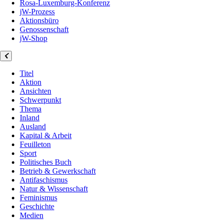
Rosa-Luxemburg-Konferenz
jW-Prozess
Aktionsbüro
Genossenschaft
jW-Shop
Titel
Aktion
Ansichten
Schwerpunkt
Thema
Inland
Ausland
Kapital & Arbeit
Feuilleton
Sport
Politisches Buch
Betrieb & Gewerkschaft
Antifaschismus
Natur & Wissenschaft
Feminismus
Geschichte
Medien