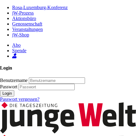
Zum
Rosa-Luxemburg-Konferenz
Inhalt
jW-Prozess
der
Aktionsbüro
Seite
Genossenschaft
Veranstaltungen
jW-Shop
Abo
Spende
Login
Benutzername
Passwort
Login
Passwort vergessen?