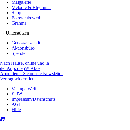
Maigalerie
Melodie & Rhythmus
Shop
Fotowettbewerb
Granma
→ Unterstützen
Genossenschaft
Aktionsbüro
Spenden
Nach Hause, online und in
der App: die jW-Abos
Abonnieren Sie unsere Newsletter
Vertrag widerrufen
© junge Welt
© JW
Impressum/Datenschutz
AGB
Hilfe