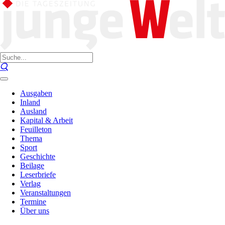
Ausgaben
Inland
Ausland
Kapital & Arbeit
Feuilleton
Thema
Sport
Geschichte
Beilage
Leserbriefe
Verlag
Veranstaltungen
Termine
Über uns