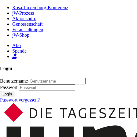
Zum
Rosa-Luxemburg-Konferenz
Inhalt
jW-Prozess
der
Aktionsbüro
Seite
Genossenschaft
Veranstaltungen
jW-Shop
Abo
Spende
Login
Benutzername
Passwort
Login
Passwort vergessen?