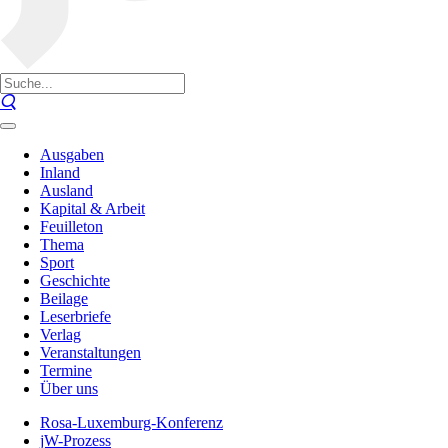
Ausgaben
Inland
Ausland
Kapital & Arbeit
Feuilleton
Thema
Sport
Geschichte
Beilage
Leserbriefe
Verlag
Veranstaltungen
Termine
Über uns
Rosa-Luxemburg-Konferenz
jW-Prozess