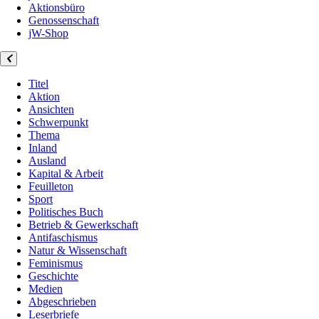
Aktionsbüro
Genossenschaft
jW-Shop
Titel
Aktion
Ansichten
Schwerpunkt
Thema
Inland
Ausland
Kapital & Arbeit
Feuilleton
Sport
Politisches Buch
Betrieb & Gewerkschaft
Antifaschismus
Natur & Wissenschaft
Feminismus
Geschichte
Medien
Abgeschrieben
Leserbriefe