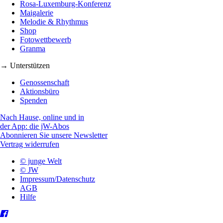
Rosa-Luxemburg-Konferenz
Maigalerie
Melodie & Rhythmus
Shop
Fotowettbewerb
Granma
→ Unterstützen
Genossenschaft
Aktionsbüro
Spenden
Nach Hause, online und in
der App: die jW-Abos
Abonnieren Sie unsere Newsletter
Vertrag widerrufen
© junge Welt
© JW
Impressum/Datenschutz
AGB
Hilfe