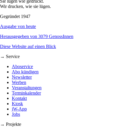
Sie lügen wie gedruckt.
Wir drucken, wie sie lügen.
Gegründet 1947
Ausgabe von heute
Herausgegeben von 3079 GenossInnen
Diese Website auf einen Blick
→ Service
Aboservice
Abo kündigen
Newsletter
Werben
Veranstaltungen
Terminkalender
Kontakt
Kiosk
jW-App
Jobs
→ Projekte