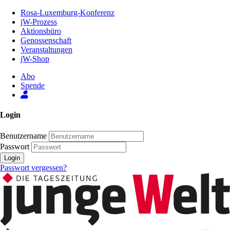
Zum
Rosa-Luxemburg-Konferenz
Inhalt
jW-Prozess
der
Aktionsbüro
Seite
Genossenschaft
Veranstaltungen
jW-Shop
Abo
Spende
Login
Benutzername
Passwort
Login
Passwort vergessen?