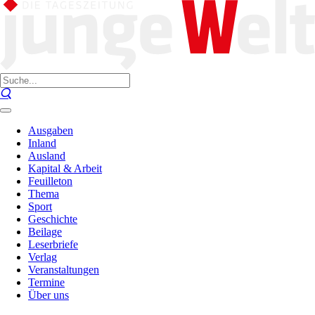
Ausgaben
Inland
Ausland
Kapital & Arbeit
Feuilleton
Thema
Sport
Geschichte
Beilage
Leserbriefe
Verlag
Veranstaltungen
Termine
Über uns