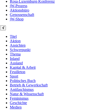
Rosa-Luxemburg-Konferenz
jW-Prozess
Aktionsbüro
Genossenschaft
jW-Shop
Titel
Aktion
Ansichten
Schwerpunkt
Thema
Inland
Ausland
Kapital & Arbeit
Feuilleton
Sport
Politisches Buch
Betrieb & Gewerkschaft
Antifaschismus
Natur & Wissenschaft
Feminismus
Geschichte
Medien