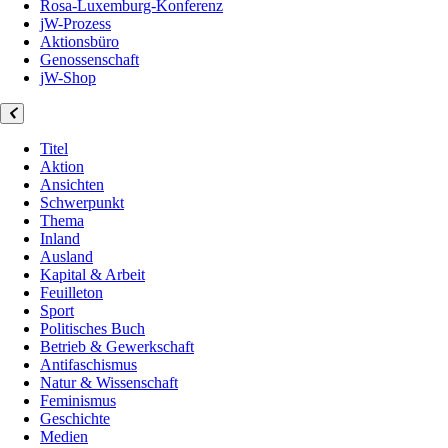
Rosa-Luxemburg-Konferenz
jW-Prozess
Aktionsbüro
Genossenschaft
jW-Shop
Titel
Aktion
Ansichten
Schwerpunkt
Thema
Inland
Ausland
Kapital & Arbeit
Feuilleton
Sport
Politisches Buch
Betrieb & Gewerkschaft
Antifaschismus
Natur & Wissenschaft
Feminismus
Geschichte
Medien