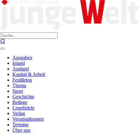
Ausgaben
Inland
Ausland
Kapital & Arbeit
Feuilleton
Thema
Sport
Geschichte
Beilage
Leserbriefe
Verlag
Veranstaltungen
Termine
Über uns