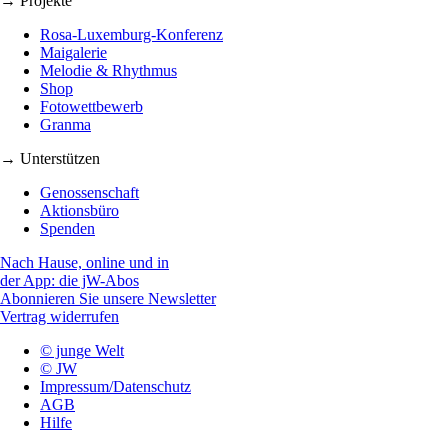
→ Projekte
Rosa-Luxemburg-Konferenz
Maigalerie
Melodie & Rhythmus
Shop
Fotowettbewerb
Granma
→ Unterstützen
Genossenschaft
Aktionsbüro
Spenden
Nach Hause, online und in
der App: die jW-Abos
Abonnieren Sie unsere Newsletter
Vertrag widerrufen
© junge Welt
© JW
Impressum/Datenschutz
AGB
Hilfe