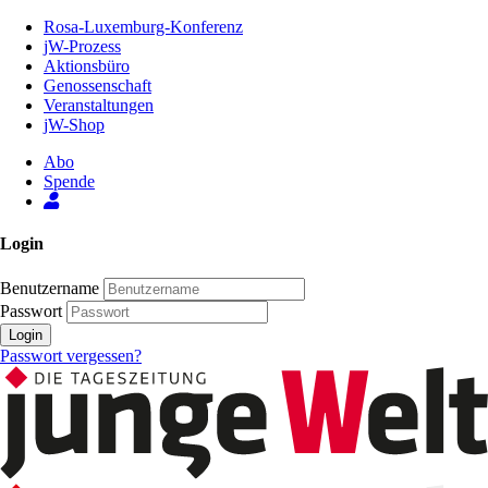
Zum
Rosa-Luxemburg-Konferenz
Inhalt
jW-Prozess
der
Aktionsbüro
Seite
Genossenschaft
Veranstaltungen
jW-Shop
Abo
Spende
Login
Benutzername
Passwort
Login
Passwort vergessen?