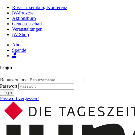
Zum
Rosa-Luxemburg-Konferenz
Inhalt
jW-Prozess
der
Aktionsbüro
Seite
Genossenschaft
Veranstaltungen
jW-Shop
Abo
Spende
Login
Benutzername
Passwort
Login
Passwort vergessen?