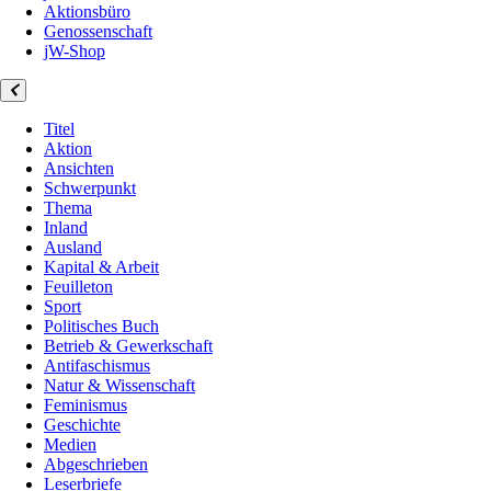
Aktionsbüro
Genossenschaft
jW-Shop
Titel
Aktion
Ansichten
Schwerpunkt
Thema
Inland
Ausland
Kapital & Arbeit
Feuilleton
Sport
Politisches Buch
Betrieb & Gewerkschaft
Antifaschismus
Natur & Wissenschaft
Feminismus
Geschichte
Medien
Abgeschrieben
Leserbriefe