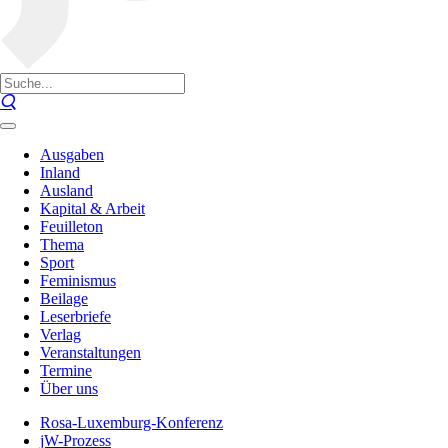
Ausgaben
Inland
Ausland
Kapital & Arbeit
Feuilleton
Thema
Sport
Feminismus
Beilage
Leserbriefe
Verlag
Veranstaltungen
Termine
Über uns
Rosa-Luxemburg-Konferenz
jW-Prozess