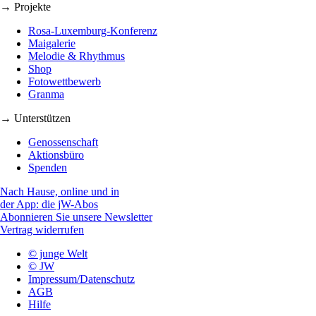
→ Projekte
Rosa-Luxemburg-Konferenz
Maigalerie
Melodie & Rhythmus
Shop
Fotowettbewerb
Granma
→ Unterstützen
Genossenschaft
Aktionsbüro
Spenden
Nach Hause, online und in
der App: die jW-Abos
Abonnieren Sie unsere Newsletter
Vertrag widerrufen
© junge Welt
© JW
Impressum/Datenschutz
AGB
Hilfe