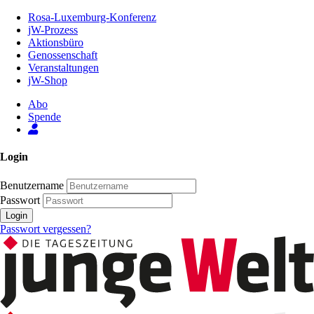
Zum
Rosa-Luxemburg-Konferenz
Inhalt
jW-Prozess
der
Aktionsbüro
Seite
Genossenschaft
Veranstaltungen
jW-Shop
Abo
Spende
Login
Benutzername
Passwort
Login
Passwort vergessen?