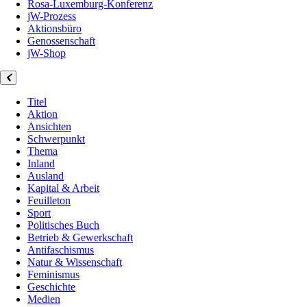
Rosa-Luxemburg-Konferenz
jW-Prozess
Aktionsbüro
Genossenschaft
jW-Shop
Titel
Aktion
Ansichten
Schwerpunkt
Thema
Inland
Ausland
Kapital & Arbeit
Feuilleton
Sport
Politisches Buch
Betrieb & Gewerkschaft
Antifaschismus
Natur & Wissenschaft
Feminismus
Geschichte
Medien