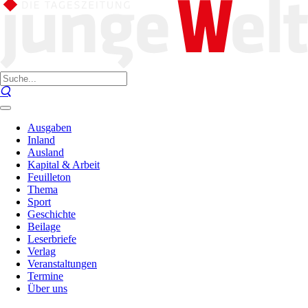
Ausgaben
Inland
Ausland
Kapital & Arbeit
Feuilleton
Thema
Sport
Geschichte
Beilage
Leserbriefe
Verlag
Veranstaltungen
Termine
Über uns