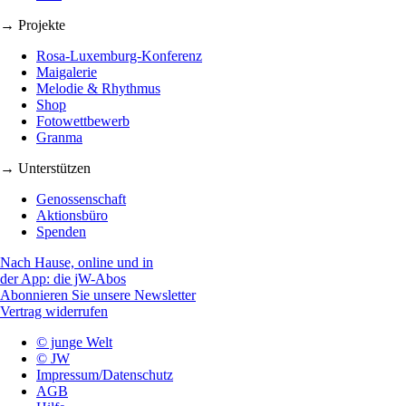
→ Projekte
Rosa-Luxemburg-Konferenz
Maigalerie
Melodie & Rhythmus
Shop
Fotowettbewerb
Granma
→ Unterstützen
Genossenschaft
Aktionsbüro
Spenden
Nach Hause, online und in
der App: die jW-Abos
Abonnieren Sie unsere Newsletter
Vertrag widerrufen
© junge Welt
© JW
Impressum/Datenschutz
AGB