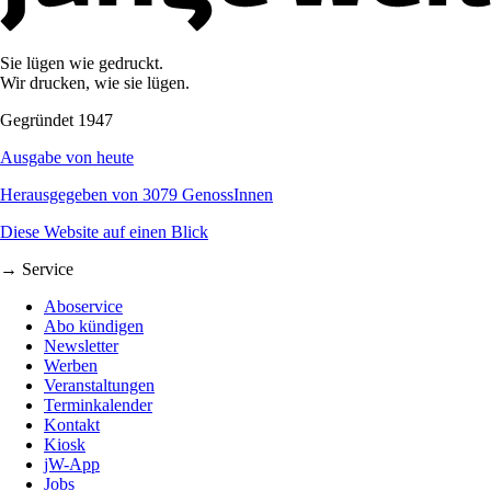
Sie lügen wie gedruckt.
Wir drucken, wie sie lügen.
Gegründet 1947
Ausgabe von heute
Herausgegeben von 3079 GenossInnen
Diese Website auf einen Blick
→ Service
Aboservice
Abo kündigen
Newsletter
Werben
Veranstaltungen
Terminkalender
Kontakt
Kiosk
jW-App
Jobs