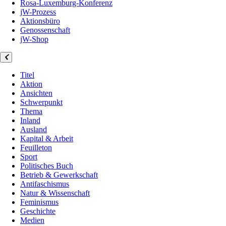
Rosa-Luxemburg-Konferenz
jW-Prozess
Aktionsbüro
Genossenschaft
jW-Shop
Titel
Aktion
Ansichten
Schwerpunkt
Thema
Inland
Ausland
Kapital & Arbeit
Feuilleton
Sport
Politisches Buch
Betrieb & Gewerkschaft
Antifaschismus
Natur & Wissenschaft
Feminismus
Geschichte
Medien