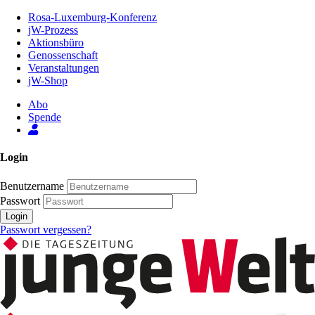
Zum
Rosa-Luxemburg-Konferenz
Inhalt
jW-Prozess
der
Aktionsbüro
Seite
Genossenschaft
Veranstaltungen
jW-Shop
Abo
Spende
Login
Benutzername
Passwort
Login
Passwort vergessen?