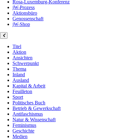
Rosa-Luxemburg-Konferenz
jW-Prozess
Aktionsbüro
Genossenschaft
jW-Shop
Titel
Aktion
Ansichten
Schwerpunkt
Thema
Inland
Ausland
Kapital & Arbeit
Feuilleton
Sport
Politisches Buch
Betrieb & Gewerkschaft
Antifaschismus
Natur & Wissenschaft
Feminismus
Geschichte
Medien