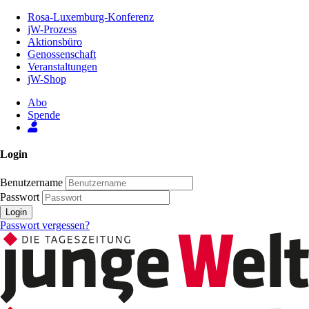
Zum
Rosa-Luxemburg-Konferenz
Inhalt
jW-Prozess
der
Aktionsbüro
Seite
Genossenschaft
Veranstaltungen
jW-Shop
Abo
Spende
Login
Benutzername
Passwort
Login
Passwort vergessen?