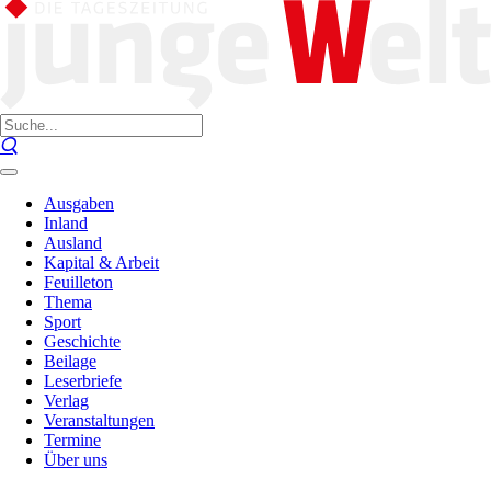
Ausgaben
Inland
Ausland
Kapital & Arbeit
Feuilleton
Thema
Sport
Geschichte
Beilage
Leserbriefe
Verlag
Veranstaltungen
Termine
Über uns