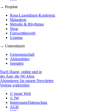
→ Projekte
Rosa-Luxemburg-Konferenz
Maigalerie
Melodie & Rhythmus
Shop
Fotowettbewerb
Granma
→ Unterstützen
Genossenschaft
Aktionsbüro
Spenden
Nach Hause, online und in
der App: die jW-Abos
Abonnieren Sie unsere Newsletter
Vertrag widerrufen
© junge Welt
© JW
Impressum/Datenschutz
AGB