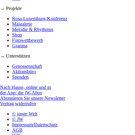
→ Projekte
Rosa-Luxemburg-Konferenz
Maigalerie
Melodie & Rhythmus
Shop
Fotowettbewerb
Granma
→ Unterstützen
Genossenschaft
Aktionsbüro
Spenden
Nach Hause, online und in
der App: die jW-Abos
Abonnieren Sie unsere Newsletter
Vertrag widerrufen
© junge Welt
© JW
Impressum/Datenschutz
AGB