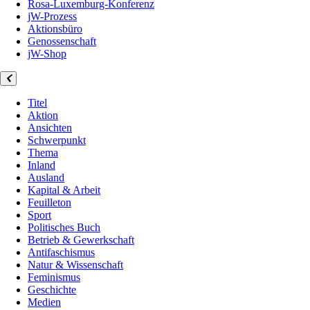
Rosa-Luxemburg-Konferenz
jW-Prozess
Aktionsbüro
Genossenschaft
jW-Shop
Titel
Aktion
Ansichten
Schwerpunkt
Thema
Inland
Ausland
Kapital & Arbeit
Feuilleton
Sport
Politisches Buch
Betrieb & Gewerkschaft
Antifaschismus
Natur & Wissenschaft
Feminismus
Geschichte
Medien