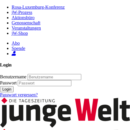
Zum
Rosa-Luxemburg-Konferenz
Inhalt
jW-Prozess
der
Aktionsbüro
Seite
Genossenschaft
Veranstaltungen
jW-Shop
Abo
Spende
Login
Benutzername
Passwort
Login
Passwort vergessen?