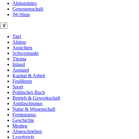
Aktionsbüro
Genossenschaft
jW-Shop
Titel
Aktion
Ansichten
Schwerpunkt
Thema
Inland
Ausland
Kapital & Arbeit
Feuilleton
Sport
Politisches Buch
Betrieb & Gewerkschaft
Antifaschismus
Natur & Wissenschaft
Feminismus
Geschichte
Medien
Abgeschrieben
Leserbriefe