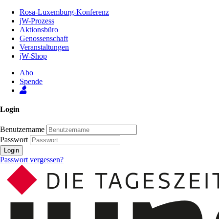
Zum
Rosa-Luxemburg-Konferenz
Inhalt
jW-Prozess
der
Aktionsbüro
Seite
Genossenschaft
Veranstaltungen
jW-Shop
Abo
Spende
Login
Benutzername
Passwort
Login
Passwort vergessen?