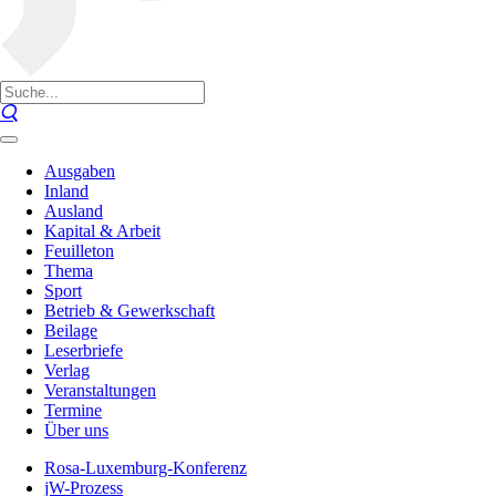
Ausgaben
Inland
Ausland
Kapital & Arbeit
Feuilleton
Thema
Sport
Betrieb & Gewerkschaft
Beilage
Leserbriefe
Verlag
Veranstaltungen
Termine
Über uns
Rosa-Luxemburg-Konferenz
jW-Prozess