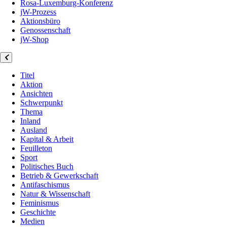
Rosa-Luxemburg-Konferenz
jW-Prozess
Aktionsbüro
Genossenschaft
jW-Shop
Titel
Aktion
Ansichten
Schwerpunkt
Thema
Inland
Ausland
Kapital & Arbeit
Feuilleton
Sport
Politisches Buch
Betrieb & Gewerkschaft
Antifaschismus
Natur & Wissenschaft
Feminismus
Geschichte
Medien