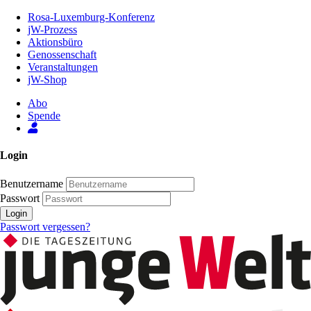
Zum
Rosa-Luxemburg-Konferenz
Inhalt
jW-Prozess
der
Aktionsbüro
Seite
Genossenschaft
Veranstaltungen
jW-Shop
Abo
Spende
Login
Benutzername
Passwort
Login
Passwort vergessen?