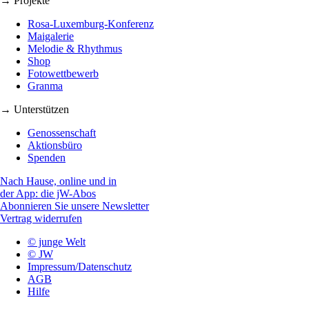
→ Projekte
Rosa-Luxemburg-Konferenz
Maigalerie
Melodie & Rhythmus
Shop
Fotowettbewerb
Granma
→ Unterstützen
Genossenschaft
Aktionsbüro
Spenden
Nach Hause, online und in
der App: die jW-Abos
Abonnieren Sie unsere Newsletter
Vertrag widerrufen
© junge Welt
© JW
Impressum/Datenschutz
AGB
Hilfe