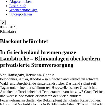
Abgeschrieben
Leserbriefe
Wochenendbeilage
Fotoreportagen
04.08.2021
Klimakrise
Blackout befürchtet
In Griechenland brennen ganze
Landstriche – Klimaanlagen überfordern
privatisierte Stromversorgung
Von
Hansgeorg Hermann, Chania
Peloponnes, Attika, Rhodos – in Griechenland vernichten schwere
Wald- und Buschbrände ganze Landstriche. Das Land stöhnt seit
Tagen unter einer der schlimmsten Hitzewellen seiner Geschichte.
Anhaltende Trockenheit bei Temperaturen von bis zu 47 Grad Celsius
und wechselnde Winde erschweren den vielen hundert
Feuerwehrmannschaften die Bekämpfung der lokalen Katastrophen.
Häuser und Wohnblocks in Großstädten wie Athen, Thessaloniki oder