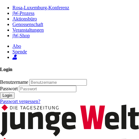
Zum
Rosa-Luxemburg-Konferenz
Inhalt
jW-Prozess
der
Aktionsbüro
Seite
Genossenschaft
Veranstaltungen
jW-Shop
Abo
Spende
Login
Benutzername
Passwort
Login
Passwort vergessen?