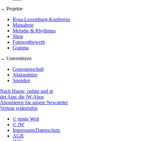
→ Projekte
Rosa-Luxemburg-Konferenz
Maigalerie
Melodie & Rhythmus
Shop
Fotowettbewerb
Granma
→ Unterstützen
Genossenschaft
Aktionsbüro
Spenden
Nach Hause, online und in
der App: die jW-Abos
Abonnieren Sie unsere Newsletter
Vertrag widerrufen
© junge Welt
© JW
Impressum/Datenschutz
AGB