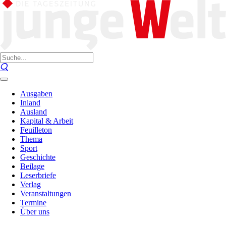
Ausgaben
Inland
Ausland
Kapital & Arbeit
Feuilleton
Thema
Sport
Geschichte
Beilage
Leserbriefe
Verlag
Veranstaltungen
Termine
Über uns