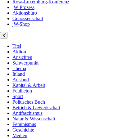
Rosa-Luxemburg-Konferenz
jW-Prozess
Aktionsbüro
Genossenschaft
jW-Shop
Titel
Aktion
Ansichten
Schwerpunkt
Thema
Inland
Ausland
Kapital & Arbeit
Feuilleton
Sport
Politisches Buch
Betrieb & Gewerkschaft
Antifaschismus
Natur & Wissenschaft
Feminismus
Geschichte
Medien