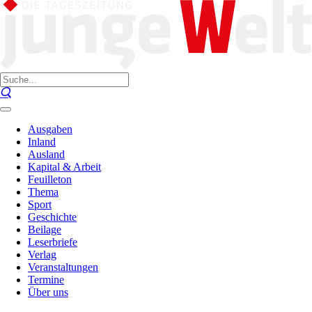
Ausgaben
Inland
Ausland
Kapital & Arbeit
Feuilleton
Thema
Sport
Geschichte
Beilage
Leserbriefe
Verlag
Veranstaltungen
Termine
Über uns