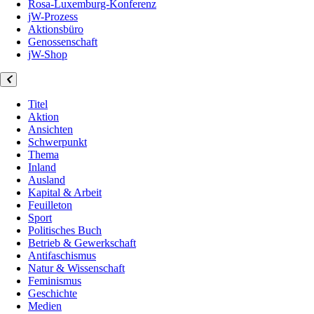
Rosa-Luxemburg-Konferenz
jW-Prozess
Aktionsbüro
Genossenschaft
jW-Shop
Titel
Aktion
Ansichten
Schwerpunkt
Thema
Inland
Ausland
Kapital & Arbeit
Feuilleton
Sport
Politisches Buch
Betrieb & Gewerkschaft
Antifaschismus
Natur & Wissenschaft
Feminismus
Geschichte
Medien