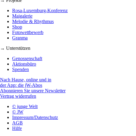
→ Projekte
Rosa-Luxemburg-Konferenz
Maigalerie
Melodie & Rhythmus
Shop
Fotowettbewerb
Granma
→ Unterstützen
Genossenschaft
Aktionsbüro
Spenden
Nach Hause, online und in
der App: die jW-Abos
Abonnieren Sie unsere Newsletter
Vertrag widerrufen
© junge Welt
© JW
Impressum/Datenschutz
AGB
Hilfe