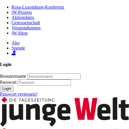
Zum
Rosa-Luxemburg-Konferenz
Inhalt
jW-Prozess
der
Aktionsbüro
Seite
Genossenschaft
Veranstaltungen
jW-Shop
Abo
Spende
Login
Benutzername
Passwort
Login
Passwort vergessen?