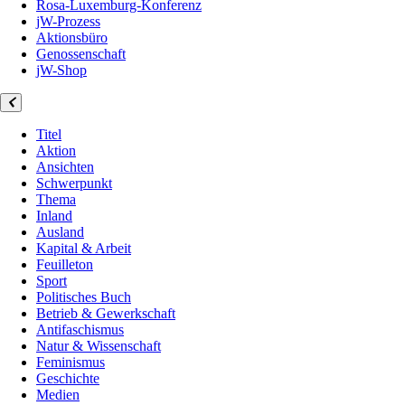
Rosa-Luxemburg-Konferenz
jW-Prozess
Aktionsbüro
Genossenschaft
jW-Shop
Titel
Aktion
Ansichten
Schwerpunkt
Thema
Inland
Ausland
Kapital & Arbeit
Feuilleton
Sport
Politisches Buch
Betrieb & Gewerkschaft
Antifaschismus
Natur & Wissenschaft
Feminismus
Geschichte
Medien