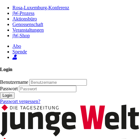
Zum
Rosa-Luxemburg-Konferenz
Inhalt
jW-Prozess
der
Aktionsbüro
Seite
Genossenschaft
Veranstaltungen
jW-Shop
Abo
Spende
Login
Benutzername
Passwort
Login
Passwort vergessen?