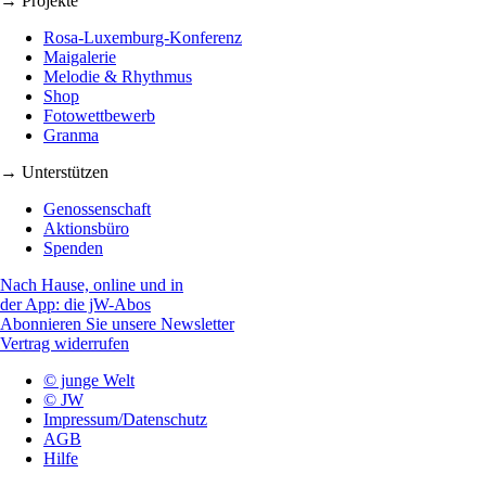
→ Projekte
Rosa-Luxemburg-Konferenz
Maigalerie
Melodie & Rhythmus
Shop
Fotowettbewerb
Granma
→ Unterstützen
Genossenschaft
Aktionsbüro
Spenden
Nach Hause, online und in
der App: die jW-Abos
Abonnieren Sie unsere Newsletter
Vertrag widerrufen
© junge Welt
© JW
Impressum/Datenschutz
AGB
Hilfe