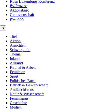
Rosa-Luxemburg-Konferenz
jW-Prozess
Aktionsbüro
Genossenschaft
jW-Shop
Titel
Aktion
Ansichten
Schwerpunkt
Thema
Inland
Ausland
Kapital & Arbeit
Feuilleton
Sport
Politisches Buch
Betrieb & Gewerkschaft
Antifaschismus
Natur & Wissenschaft
Feminismus
Geschichte
Medien