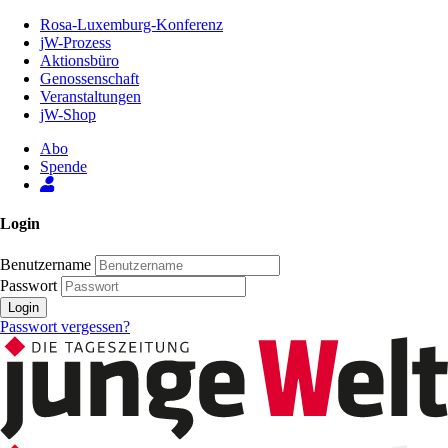
Zum
Rosa-Luxemburg-Konferenz
Inhalt
jW-Prozess
der
Aktionsbüro
Seite
Genossenschaft
Veranstaltungen
jW-Shop
Abo
Spende
Login
Benutzername
Passwort
Login
Passwort vergessen?