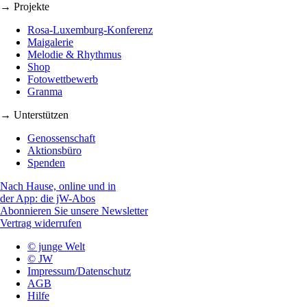
→ Projekte
Rosa-Luxemburg-Konferenz
Maigalerie
Melodie & Rhythmus
Shop
Fotowettbewerb
Granma
→ Unterstützen
Genossenschaft
Aktionsbüro
Spenden
Nach Hause, online und in
der App: die jW-Abos
Abonnieren Sie unsere Newsletter
Vertrag widerrufen
© junge Welt
© JW
Impressum/Datenschutz
AGB
Hilfe