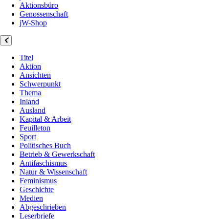
Aktionsbüro
Genossenschaft
jW-Shop
Titel
Aktion
Ansichten
Schwerpunkt
Thema
Inland
Ausland
Kapital & Arbeit
Feuilleton
Sport
Politisches Buch
Betrieb & Gewerkschaft
Antifaschismus
Natur & Wissenschaft
Feminismus
Geschichte
Medien
Abgeschrieben
Leserbriefe