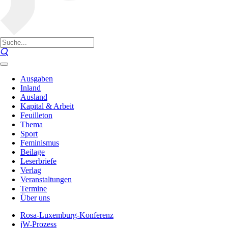
Ausgaben
Inland
Ausland
Kapital & Arbeit
Feuilleton
Thema
Sport
Feminismus
Beilage
Leserbriefe
Verlag
Veranstaltungen
Termine
Über uns
Rosa-Luxemburg-Konferenz
jW-Prozess