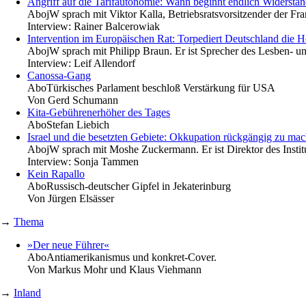
Angriff auf die Tarifautonomie: Wann beginnt endlich Widersta
Abo
jW sprach mit Viktor Kalla, Betriebsratsvorsitzender der F
Interview:
Rainer Balcerowiak
Intervention im Europäischen Rat: Torpediert Deutschland die
Abo
jW sprach mit Philipp Braun. Er ist Sprecher des Lesben-
Interview:
Leif Allendorf
Canossa-Gang
Abo
Türkisches Parlament beschloß Verstärkung für USA
Von
Gerd Schumann
Kita-Gebührenerhöher des Tages
Abo
Stefan Liebich
Israel und die besetzten Gebiete: Okkupation rückgängig zu ma
Abo
jW sprach mit Moshe Zuckermann. Er ist Direktor des Instit
Interview:
Sonja Tammen
Kein Rapallo
Abo
Russisch-deutscher Gipfel in Jekaterinburg
Von
Jürgen Elsässer
→
Thema
»Der neue Führer«
Abo
Antiamerikanismus und konkret-Cover.
Von
Markus Mohr und Klaus Viehmann
→
Inland