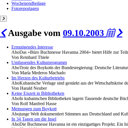
Wochenendbeilage
Fotoreportagen
Ausgabe vom
09.10.2003
Ermutigendes Interesse
Abo
Das »Büro Buchmesse Havanna 2004« bietet Hilfe zur Teil
Von
Reinhard Thiele
Umfassendes Kulturprogramm
Abo
Trotz des Boykotts der Bundesregierung: Deutsche Literatu
Von
María Mederos Machado
Im Herzen des Kulturbetriebs
Abo
Kubanische Verlage sind gestärkt aus der Wirtschaftskrise 
Von
Harald Neuber
Keine Eiszeit in Bibliotheken
Abo
In kubanischen Bibliotheken lagern Tausende deutsche Büche
Von
Rolf Manfred Hasse
Meinungen zum Boykott
Abo
junge Welt dokumentiert Stimmen aus Deutschland und Kub
In 34 Tagen um die Insel
Abo
Die Buchmesse Havanna ist ein einzigartiges Projekt. Ein hi