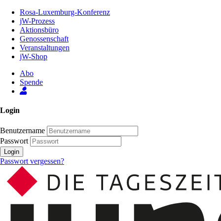
Zum
Rosa-Luxemburg-Konferenz
Inhalt
jW-Prozess
der
Aktionsbüro
Seite
Genossenschaft
Veranstaltungen
jW-Shop
Abo
Spende
Login
Benutzername
Passwort
Login
Passwort vergessen?