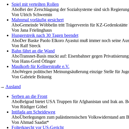
Spiel mit verteilten Rollen
Abo
Bei der Zerschlagung der Sozialsysteme sind sich Regierun
Von
Ulrich Schwemin
Mahnmal vorläufig gesichert
Abo
Gemeinde Wöbbelin tritt Trägerverein für KZ-Gedenkstätte 
Von
Jana Frielinghaus
Hungerstreik nach 30 Tagen beendet
Abo
Der Baske Paolo Elkoro Ayastui muß immer noch seine Ausl
Von
Ralf Streck
Bahn fährt an die Wand
Abo
Transnet-Basis muckt auf: Eisenbahner gegen Privatisieru
Von
Hans-Gerd Öfinger
Maulkorb für Kellnerstraße e.V.
Abo
Wegen politischer Meinungsäußerung einzige Stelle für Juge
Von
Gabriele Bräunig
→
Ausland
Serben an die Front
Abo
Belgrad bietet USA Truppen für Afghanistan und Irak an. B
Von
Rüdiger Göbel
Intifada am Scheideweg
Abo
Überlegungen zum palästinensischen Volkswiderstand am Be
Von
Ahmad Saadat*
Folterknecht vor US-Gericht