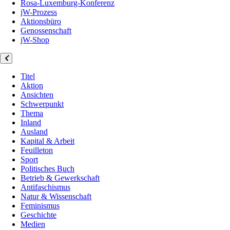
Rosa-Luxemburg-Konferenz
jW-Prozess
Aktionsbüro
Genossenschaft
jW-Shop
Titel
Aktion
Ansichten
Schwerpunkt
Thema
Inland
Ausland
Kapital & Arbeit
Feuilleton
Sport
Politisches Buch
Betrieb & Gewerkschaft
Antifaschismus
Natur & Wissenschaft
Feminismus
Geschichte
Medien