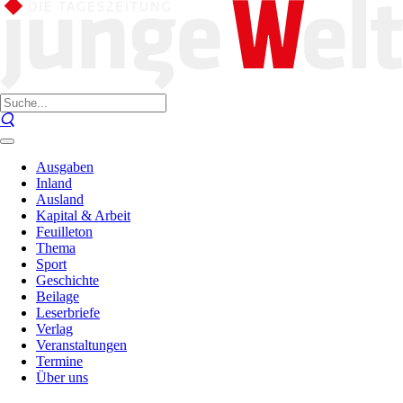
Ausgaben
Inland
Ausland
Kapital & Arbeit
Feuilleton
Thema
Sport
Geschichte
Beilage
Leserbriefe
Verlag
Veranstaltungen
Termine
Über uns