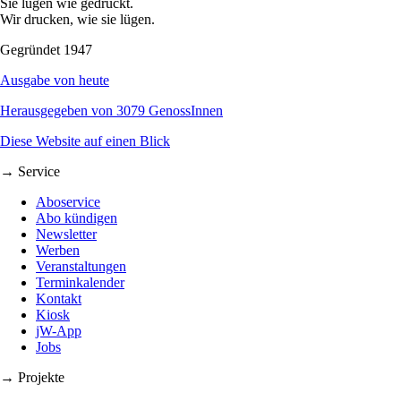
Sie lügen wie gedruckt.
Wir drucken, wie sie lügen.
Gegründet 1947
Ausgabe von heute
Herausgegeben von 3079 GenossInnen
Diese Website auf einen Blick
→ Service
Aboservice
Abo kündigen
Newsletter
Werben
Veranstaltungen
Terminkalender
Kontakt
Kiosk
jW-App
Jobs
→ Projekte