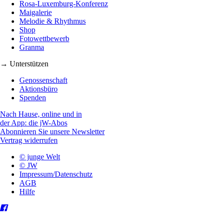
Rosa-Luxemburg-Konferenz
Maigalerie
Melodie & Rhythmus
Shop
Fotowettbewerb
Granma
→ Unterstützen
Genossenschaft
Aktionsbüro
Spenden
Nach Hause, online und in
der App: die jW-Abos
Abonnieren Sie unsere Newsletter
Vertrag widerrufen
© junge Welt
© JW
Impressum/Datenschutz
AGB
Hilfe