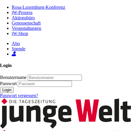
Zum
Rosa-Luxemburg-Konferenz
Inhalt
jW-Prozess
der
Aktionsbüro
Seite
Genossenschaft
Veranstaltungen
jW-Shop
Abo
Spende
Login
Benutzername
Passwort
Login
Passwort vergessen?