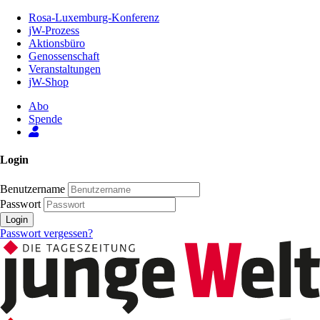
Zum
Rosa-Luxemburg-Konferenz
Inhalt
jW-Prozess
der
Aktionsbüro
Seite
Genossenschaft
Veranstaltungen
jW-Shop
Abo
Spende
Login
Benutzername
Passwort
Login
Passwort vergessen?