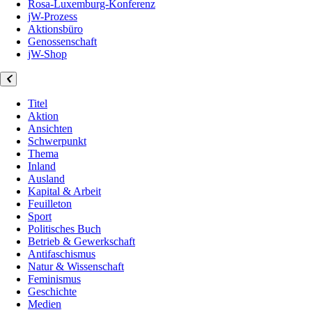
Rosa-Luxemburg-Konferenz
jW-Prozess
Aktionsbüro
Genossenschaft
jW-Shop
Titel
Aktion
Ansichten
Schwerpunkt
Thema
Inland
Ausland
Kapital & Arbeit
Feuilleton
Sport
Politisches Buch
Betrieb & Gewerkschaft
Antifaschismus
Natur & Wissenschaft
Feminismus
Geschichte
Medien