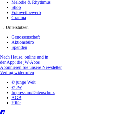
Melodie & Rhythmus
Shop
Fotowettbewerb
Granma
→ Unterstützen
Genossenschaft
Aktionsbüro
Spenden
Nach Hause, online und in
der App: die jW-Abos
Abonnieren Sie unsere Newsletter
Vertrag widerrufen
© junge Welt
© JW
Impressum/Datenschutz
AGB
Hilfe