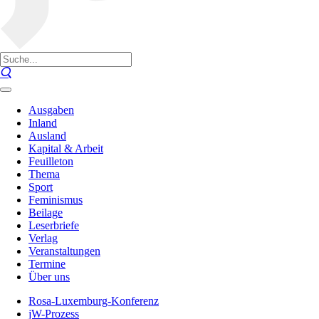
Ausgaben
Inland
Ausland
Kapital & Arbeit
Feuilleton
Thema
Sport
Feminismus
Beilage
Leserbriefe
Verlag
Veranstaltungen
Termine
Über uns
Rosa-Luxemburg-Konferenz
jW-Prozess