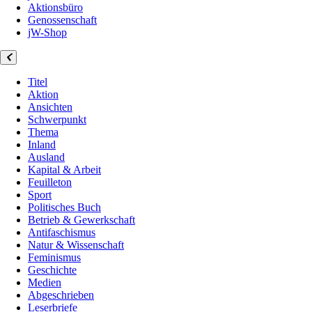
Aktionsbüro
Genossenschaft
jW-Shop
Titel
Aktion
Ansichten
Schwerpunkt
Thema
Inland
Ausland
Kapital & Arbeit
Feuilleton
Sport
Politisches Buch
Betrieb & Gewerkschaft
Antifaschismus
Natur & Wissenschaft
Feminismus
Geschichte
Medien
Abgeschrieben
Leserbriefe