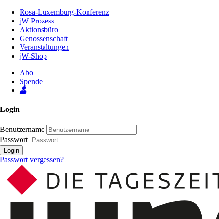
Zum
Rosa-Luxemburg-Konferenz
Inhalt
jW-Prozess
der
Aktionsbüro
Seite
Genossenschaft
Veranstaltungen
jW-Shop
Abo
Spende
Login
Benutzername
Passwort
Login
Passwort vergessen?