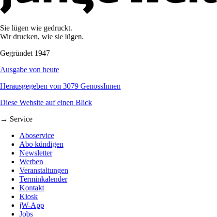
Sie lügen wie gedruckt.
Wir drucken, wie sie lügen.
Gegründet 1947
Ausgabe von heute
Herausgegeben von 3079 GenossInnen
Diese Website auf einen Blick
→ Service
Aboservice
Abo kündigen
Newsletter
Werben
Veranstaltungen
Terminkalender
Kontakt
Kiosk
jW-App
Jobs