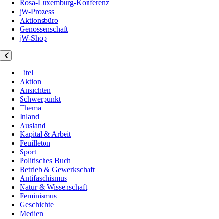
Rosa-Luxemburg-Konferenz
jW-Prozess
Aktionsbüro
Genossenschaft
jW-Shop
Titel
Aktion
Ansichten
Schwerpunkt
Thema
Inland
Ausland
Kapital & Arbeit
Feuilleton
Sport
Politisches Buch
Betrieb & Gewerkschaft
Antifaschismus
Natur & Wissenschaft
Feminismus
Geschichte
Medien