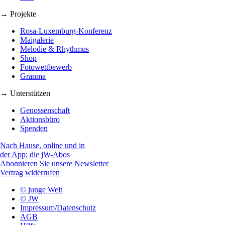
→ Projekte
Rosa-Luxemburg-Konferenz
Maigalerie
Melodie & Rhythmus
Shop
Fotowettbewerb
Granma
→ Unterstützen
Genossenschaft
Aktionsbüro
Spenden
Nach Hause, online und in
der App: die jW-Abos
Abonnieren Sie unsere Newsletter
Vertrag widerrufen
© junge Welt
© JW
Impressum/Datenschutz
AGB