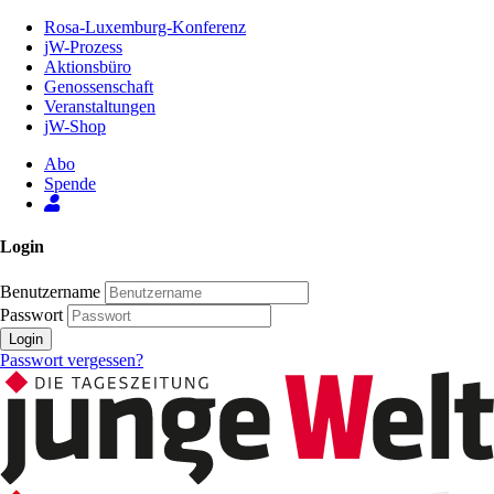
Zum
Rosa-Luxemburg-Konferenz
Inhalt
jW-Prozess
der
Aktionsbüro
Seite
Genossenschaft
Veranstaltungen
jW-Shop
Abo
Spende
Login
Benutzername
Passwort
Login
Passwort vergessen?