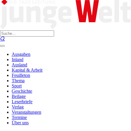
Ausgaben
Inland
Ausland
Kapital & Arbeit
Feuilleton
Thema
Sport
Geschichte
Beilage
Leserbriefe
Verlag
Veranstaltungen
Termine
Über uns