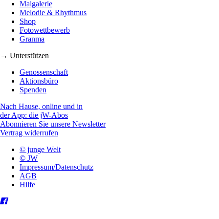
Maigalerie
Melodie & Rhythmus
Shop
Fotowettbewerb
Granma
→ Unterstützen
Genossenschaft
Aktionsbüro
Spenden
Nach Hause, online und in
der App: die jW-Abos
Abonnieren Sie unsere Newsletter
Vertrag widerrufen
© junge Welt
© JW
Impressum/Datenschutz
AGB
Hilfe