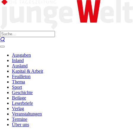
Ausgaben
Inland
Ausland
Kapital & Arbeit
Feuilleton
Thema
Sport
Geschichte
Beilage
Leserbriefe
Verlag
Veranstaltungen
Termine
Über uns