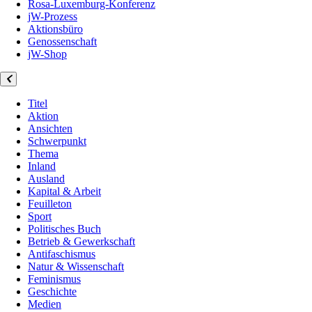
Rosa-Luxemburg-Konferenz
jW-Prozess
Aktionsbüro
Genossenschaft
jW-Shop
Titel
Aktion
Ansichten
Schwerpunkt
Thema
Inland
Ausland
Kapital & Arbeit
Feuilleton
Sport
Politisches Buch
Betrieb & Gewerkschaft
Antifaschismus
Natur & Wissenschaft
Feminismus
Geschichte
Medien