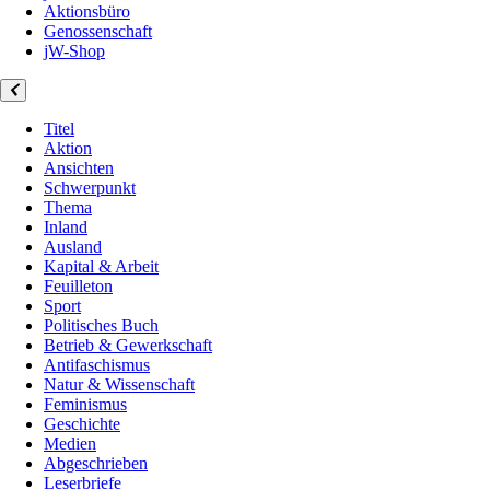
Aktionsbüro
Genossenschaft
jW-Shop
Titel
Aktion
Ansichten
Schwerpunkt
Thema
Inland
Ausland
Kapital & Arbeit
Feuilleton
Sport
Politisches Buch
Betrieb & Gewerkschaft
Antifaschismus
Natur & Wissenschaft
Feminismus
Geschichte
Medien
Abgeschrieben
Leserbriefe