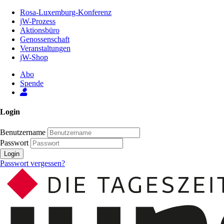
Zum
Rosa-Luxemburg-Konferenz
Inhalt
jW-Prozess
der
Aktionsbüro
Seite
Genossenschaft
Veranstaltungen
jW-Shop
Abo
Spende
Login
Benutzername
Passwort
Login
Passwort vergessen?