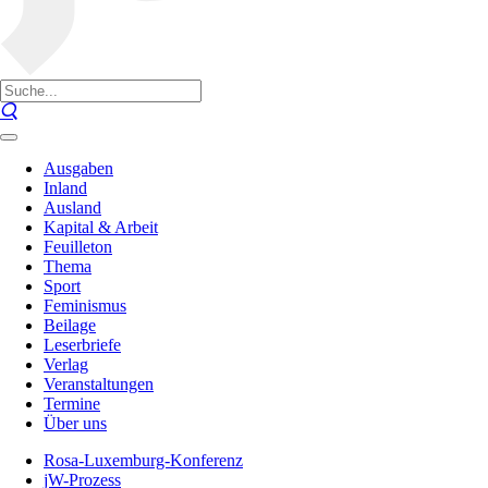
Ausgaben
Inland
Ausland
Kapital & Arbeit
Feuilleton
Thema
Sport
Feminismus
Beilage
Leserbriefe
Verlag
Veranstaltungen
Termine
Über uns
Rosa-Luxemburg-Konferenz
jW-Prozess