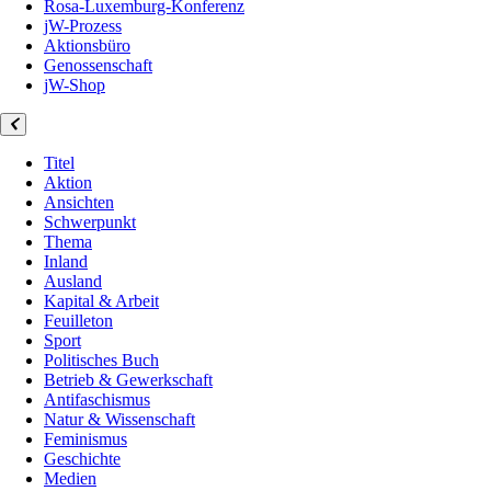
Rosa-Luxemburg-Konferenz
jW-Prozess
Aktionsbüro
Genossenschaft
jW-Shop
Titel
Aktion
Ansichten
Schwerpunkt
Thema
Inland
Ausland
Kapital & Arbeit
Feuilleton
Sport
Politisches Buch
Betrieb & Gewerkschaft
Antifaschismus
Natur & Wissenschaft
Feminismus
Geschichte
Medien