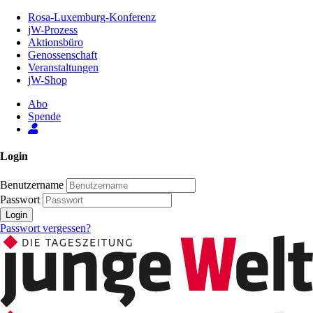
Zum
Rosa-Luxemburg-Konferenz
Inhalt
jW-Prozess
der
Aktionsbüro
Seite
Genossenschaft
Veranstaltungen
jW-Shop
Abo
Spende
Login
Benutzername
Passwort
Login
Passwort vergessen?