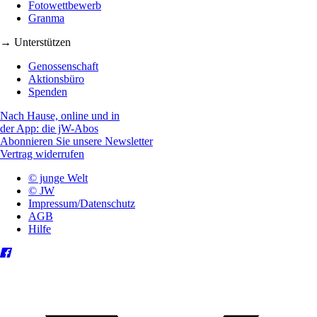
Fotowettbewerb
Granma
→ Unterstützen
Genossenschaft
Aktionsbüro
Spenden
Nach Hause, online und in
der App: die jW-Abos
Abonnieren Sie unsere Newsletter
Vertrag widerrufen
© junge Welt
© JW
Impressum/Datenschutz
AGB
Hilfe