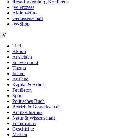
Rosa-Luxemburg-Konferenz
jW-Prozess
Aktionsbüro
Genossenschaft
jW-Shop
Titel
Aktion
Ansichten
Schwerpunkt
Thema
Inland
Ausland
Kapital & Arbeit
Feuilleton
Sport
Politisches Buch
Betrieb & Gewerkschaft
Antifaschismus
Natur & Wissenschaft
Feminismus
Geschichte
Medien