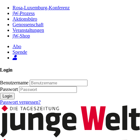
Zum
Rosa-Luxemburg-Konferenz
Inhalt
jW-Prozess
der
Aktionsbüro
Seite
Genossenschaft
Veranstaltungen
jW-Shop
Abo
Spende
Login
Benutzername
Passwort
Login
Passwort vergessen?