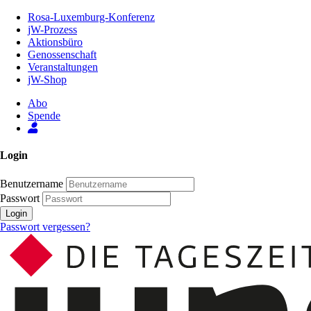
Zum
Rosa-Luxemburg-Konferenz
Inhalt
jW-Prozess
der
Aktionsbüro
Seite
Genossenschaft
Veranstaltungen
jW-Shop
Abo
Spende
Login
Benutzername
Passwort
Login
Passwort vergessen?