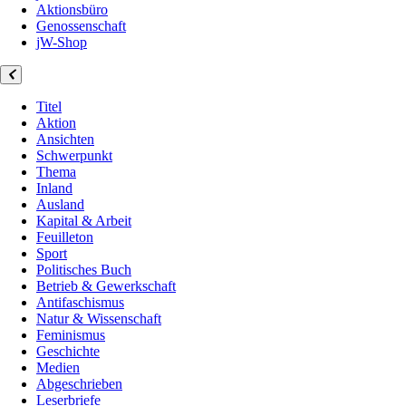
Aktionsbüro
Genossenschaft
jW-Shop
Titel
Aktion
Ansichten
Schwerpunkt
Thema
Inland
Ausland
Kapital & Arbeit
Feuilleton
Sport
Politisches Buch
Betrieb & Gewerkschaft
Antifaschismus
Natur & Wissenschaft
Feminismus
Geschichte
Medien
Abgeschrieben
Leserbriefe