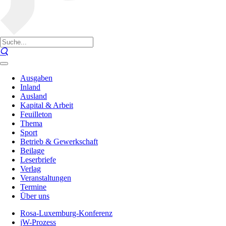
Ausgaben
Inland
Ausland
Kapital & Arbeit
Feuilleton
Thema
Sport
Betrieb & Gewerkschaft
Beilage
Leserbriefe
Verlag
Veranstaltungen
Termine
Über uns
Rosa-Luxemburg-Konferenz
jW-Prozess