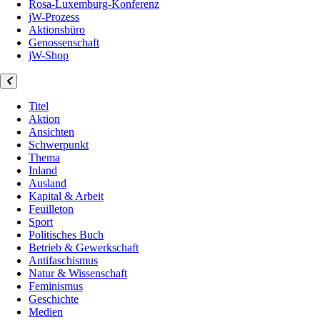
Rosa-Luxemburg-Konferenz
jW-Prozess
Aktionsbüro
Genossenschaft
jW-Shop
Titel
Aktion
Ansichten
Schwerpunkt
Thema
Inland
Ausland
Kapital & Arbeit
Feuilleton
Sport
Politisches Buch
Betrieb & Gewerkschaft
Antifaschismus
Natur & Wissenschaft
Feminismus
Geschichte
Medien