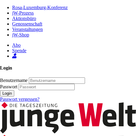
Zum
Rosa-Luxemburg-Konferenz
Inhalt
jW-Prozess
der
Aktionsbüro
Seite
Genossenschaft
Veranstaltungen
jW-Shop
Abo
Spende
Login
Benutzername
Passwort
Login
Passwort vergessen?