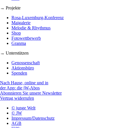
→ Projekte
Rosa-Luxemburg-Konferenz
Maigalerie
Melodie & Rhythmus
Shop
Fotowettbewerb
Granma
→ Unterstützen
Genossenschaft
Aktionsbüro
Spenden
Nach Hause, online und in
der App: die jW-Abos
Abonnieren Sie unsere Newsletter
Vertrag widerrufen
© junge Welt
© JW
Impressum/Datenschutz
AGB