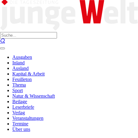
Ausgaben
Inland
Ausland
Kapital & Arbeit
Feuilleton
Thema
Sport
Natur & Wissenschaft
Beilage
Leserbriefe
Verlag
Veranstaltungen
Termine
Über uns