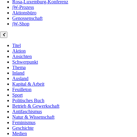
Rosa-Luxemburg-Konferenz
jW-Prozess
Aktionsbüro
Genossenschaft
jW-Shop
Titel
Aktion
Ansichten
Schwerpunkt
Thema
Inland
Ausland
Kapital & Arbeit
Feuilleton
Sport
Politisches Buch
Betrieb & Gewerkschaft
Antifaschismus
Natur & Wissenschaft
Feminismus
Geschichte
Medien