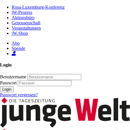
Zum
Rosa-Luxemburg-Konferenz
Inhalt
jW-Prozess
der
Aktionsbüro
Seite
Genossenschaft
Veranstaltungen
jW-Shop
Abo
Spende
Login
Benutzername
Passwort
Login
Passwort vergessen?