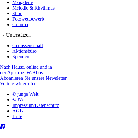
Maigalerie
Melodie & Rhythmus
Shop
Fotowettbewerb
Granma
→ Unterstützen
Genossenschaft
Aktionsbüro
Spenden
Nach Hause, online und in
der App: die jW-Abos
Abonnieren Sie unsere Newsletter
Vertrag widerrufen
© junge Welt
© JW
Impressum/Datenschutz
AGB
Hilfe