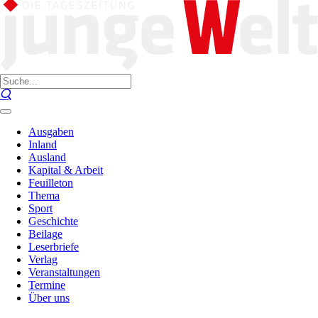
Ausgaben
Inland
Ausland
Kapital & Arbeit
Feuilleton
Thema
Sport
Geschichte
Beilage
Leserbriefe
Verlag
Veranstaltungen
Termine
Über uns