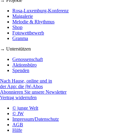
→ Projekte
Rosa-Luxemburg-Konferenz
Maigalerie
Melodie & Rhythmus
Shop
Fotowettbewerb
Granma
→ Unterstützen
Genossenschaft
Aktionsbüro
Spenden
Nach Hause, online und in
der App: die jW-Abos
Abonnieren Sie unsere Newsletter
Vertrag widerrufen
© junge Welt
© JW
Impressum/Datenschutz
AGB
Hilfe