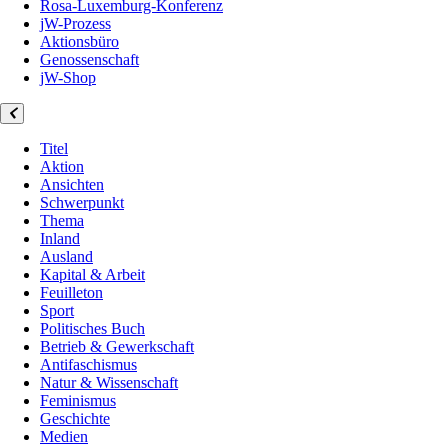
Rosa-Luxemburg-Konferenz
jW-Prozess
Aktionsbüro
Genossenschaft
jW-Shop
Titel
Aktion
Ansichten
Schwerpunkt
Thema
Inland
Ausland
Kapital & Arbeit
Feuilleton
Sport
Politisches Buch
Betrieb & Gewerkschaft
Antifaschismus
Natur & Wissenschaft
Feminismus
Geschichte
Medien