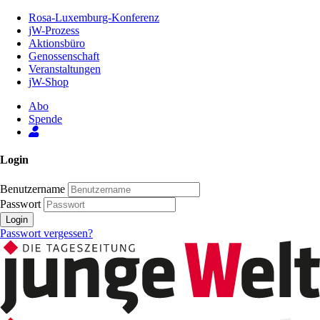
Zum
Rosa-Luxemburg-Konferenz
Inhalt
jW-Prozess
der
Aktionsbüro
Seite
Genossenschaft
Veranstaltungen
jW-Shop
Abo
Spende
Login
Benutzername
Passwort
Login
Passwort vergessen?