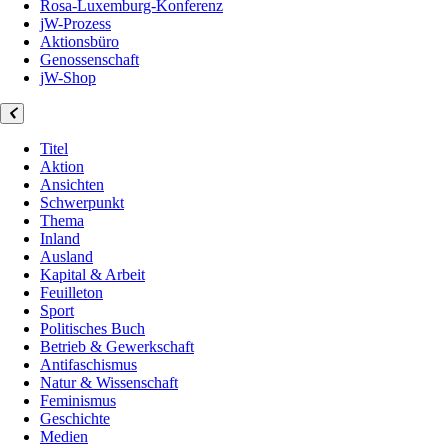
Rosa-Luxemburg-Konferenz
jW-Prozess
Aktionsbüro
Genossenschaft
jW-Shop
Titel
Aktion
Ansichten
Schwerpunkt
Thema
Inland
Ausland
Kapital & Arbeit
Feuilleton
Sport
Politisches Buch
Betrieb & Gewerkschaft
Antifaschismus
Natur & Wissenschaft
Feminismus
Geschichte
Medien