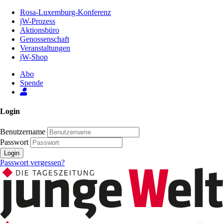
Zum
Rosa-Luxemburg-Konferenz
Inhalt
jW-Prozess
der
Aktionsbüro
Seite
Genossenschaft
Veranstaltungen
jW-Shop
Abo
Spende
Login
Benutzername
Passwort
Login
Passwort vergessen?