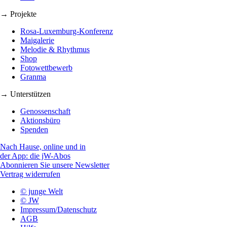
→ Projekte
Rosa-Luxemburg-Konferenz
Maigalerie
Melodie & Rhythmus
Shop
Fotowettbewerb
Granma
→ Unterstützen
Genossenschaft
Aktionsbüro
Spenden
Nach Hause, online und in
der App: die jW-Abos
Abonnieren Sie unsere Newsletter
Vertrag widerrufen
© junge Welt
© JW
Impressum/Datenschutz
AGB