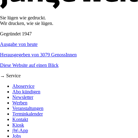
Sie lügen wie gedruckt.
Wir drucken, wie sie lügen.
Gegründet 1947
Ausgabe von heute
Herausgegeben von 3079 GenossInnen
Diese Website auf einen Blick
→ Service
Aboservice
Abo kündigen
Newsletter
Werben
Veranstaltungen
Terminkalender
Kontakt
Kiosk
jW-App
Jobs