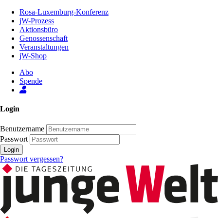
Zum
Rosa-Luxemburg-Konferenz
Inhalt
jW-Prozess
der
Aktionsbüro
Seite
Genossenschaft
Veranstaltungen
jW-Shop
Abo
Spende
Login
Benutzername
Passwort
Login
Passwort vergessen?