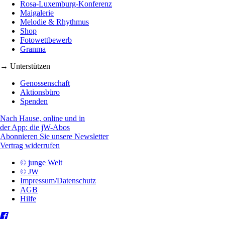
Rosa-Luxemburg-Konferenz
Maigalerie
Melodie & Rhythmus
Shop
Fotowettbewerb
Granma
→ Unterstützen
Genossenschaft
Aktionsbüro
Spenden
Nach Hause, online und in
der App: die jW-Abos
Abonnieren Sie unsere Newsletter
Vertrag widerrufen
© junge Welt
© JW
Impressum/Datenschutz
AGB
Hilfe