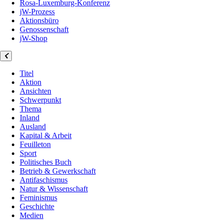
Rosa-Luxemburg-Konferenz
jW-Prozess
Aktionsbüro
Genossenschaft
jW-Shop
Titel
Aktion
Ansichten
Schwerpunkt
Thema
Inland
Ausland
Kapital & Arbeit
Feuilleton
Sport
Politisches Buch
Betrieb & Gewerkschaft
Antifaschismus
Natur & Wissenschaft
Feminismus
Geschichte
Medien