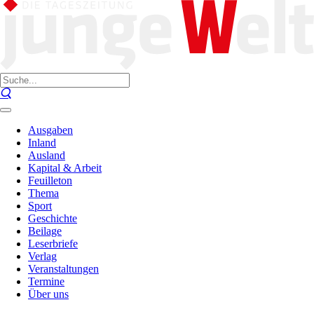
Ausgaben
Inland
Ausland
Kapital & Arbeit
Feuilleton
Thema
Sport
Geschichte
Beilage
Leserbriefe
Verlag
Veranstaltungen
Termine
Über uns