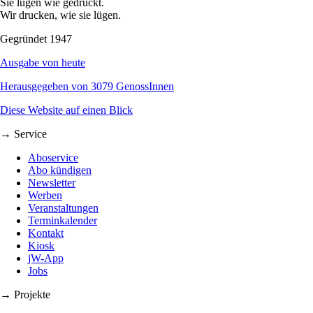
Sie lügen wie gedruckt.
Wir drucken, wie sie lügen.
Gegründet 1947
Ausgabe von heute
Herausgegeben von 3079 GenossInnen
Diese Website auf einen Blick
→ Service
Aboservice
Abo kündigen
Newsletter
Werben
Veranstaltungen
Terminkalender
Kontakt
Kiosk
jW-App
Jobs
→ Projekte