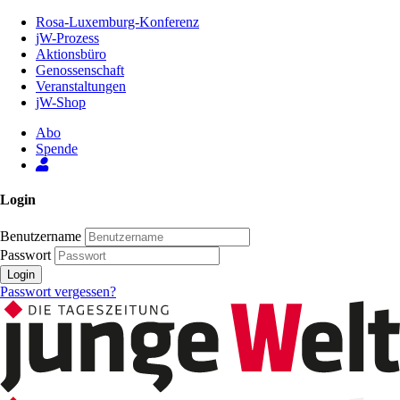
Zum
Rosa-Luxemburg-Konferenz
Inhalt
jW-Prozess
der
Aktionsbüro
Seite
Genossenschaft
Veranstaltungen
jW-Shop
Abo
Spende
Login
Benutzername
Passwort
Login
Passwort vergessen?