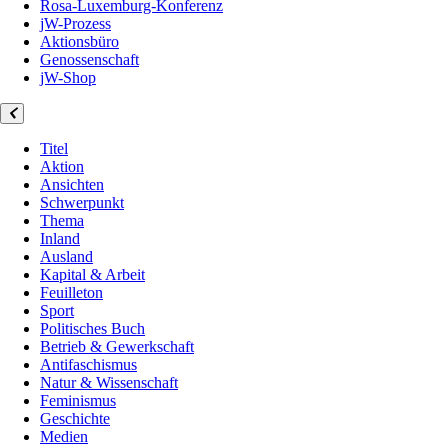
Rosa-Luxemburg-Konferenz
jW-Prozess
Aktionsbüro
Genossenschaft
jW-Shop
Titel
Aktion
Ansichten
Schwerpunkt
Thema
Inland
Ausland
Kapital & Arbeit
Feuilleton
Sport
Politisches Buch
Betrieb & Gewerkschaft
Antifaschismus
Natur & Wissenschaft
Feminismus
Geschichte
Medien