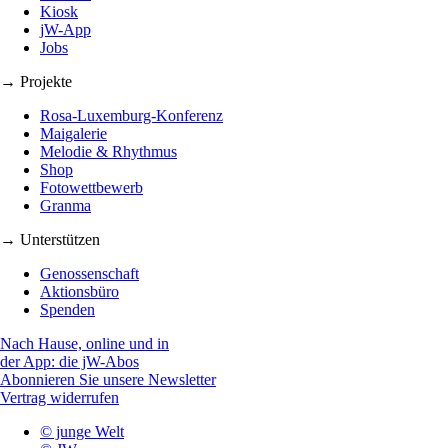
Kiosk
jW-App
Jobs
→ Projekte
Rosa-Luxemburg-Konferenz
Maigalerie
Melodie & Rhythmus
Shop
Fotowettbewerb
Granma
→ Unterstützen
Genossenschaft
Aktionsbüro
Spenden
Nach Hause, online und in
der App: die jW-Abos
Abonnieren Sie unsere Newsletter
Vertrag widerrufen
© junge Welt