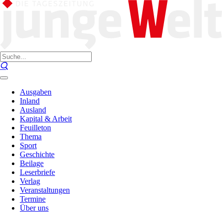
Ausgaben
Inland
Ausland
Kapital & Arbeit
Feuilleton
Thema
Sport
Geschichte
Beilage
Leserbriefe
Verlag
Veranstaltungen
Termine
Über uns