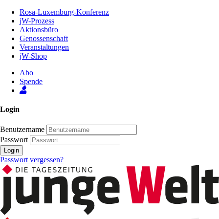
Zum
Rosa-Luxemburg-Konferenz
Inhalt
jW-Prozess
der
Aktionsbüro
Seite
Genossenschaft
Veranstaltungen
jW-Shop
Abo
Spende
Login
Benutzername
Passwort
Login
Passwort vergessen?