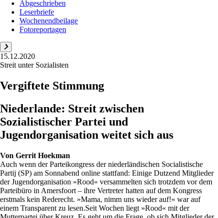
Abgeschrieben
Leserbriefe
Wochenendbeilage
Fotoreportagen
15.12.2020
Streit unter Sozialisten
Vergiftete Stimmung
Niederlande: Streit zwischen
Sozialistischer Partei und
Jugendorganisation weitet sich aus
Von
Gerrit Hoekman
Auch wenn der Parteikongress der niederländischen Socialistische
Partij (SP) am Sonnabend online stattfand: Einige Dutzend Mitglieder
der Jugendorganisation »Rood« versammelten sich trotzdem vor dem
Parteibüro in Amersfoort – ihre Vertreter hatten auf dem Kongress
erstmals kein Rederecht. »Mama, nimm uns wieder auf!« war auf
einem Transparent zu lesen.Seit Wochen liegt »Rood« mit der
Mutterpartei über Kreuz. Es geht um die Frage, ob sich Mitglieder der