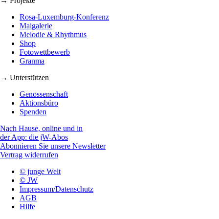
→ Projekte
Rosa-Luxemburg-Konferenz
Maigalerie
Melodie & Rhythmus
Shop
Fotowettbewerb
Granma
→ Unterstützen
Genossenschaft
Aktionsbüro
Spenden
Nach Hause, online und in
der App: die jW-Abos
Abonnieren Sie unsere Newsletter
Vertrag widerrufen
© junge Welt
© JW
Impressum/Datenschutz
AGB
Hilfe