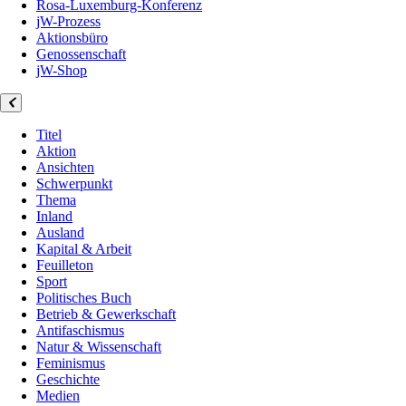
Rosa-Luxemburg-Konferenz
jW-Prozess
Aktionsbüro
Genossenschaft
jW-Shop
Titel
Aktion
Ansichten
Schwerpunkt
Thema
Inland
Ausland
Kapital & Arbeit
Feuilleton
Sport
Politisches Buch
Betrieb & Gewerkschaft
Antifaschismus
Natur & Wissenschaft
Feminismus
Geschichte
Medien