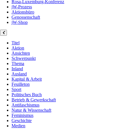
Rosa-Luxemburg-Konferenz
jW-Prozess
Aktionsbüro
Genossenschaft
jW-Shop
Titel
Aktion
Ansichten
Schwerpunkt
Thema
Inland
Ausland
Kapital & Arbeit
Feuilleton
Sport
Politisches Buch
Betrieb & Gewerkschaft
Antifaschismus
Natur & Wissenschaft
Feminismus
Geschichte
Medien