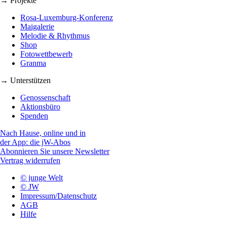
→ Projekte
Rosa-Luxemburg-Konferenz
Maigalerie
Melodie & Rhythmus
Shop
Fotowettbewerb
Granma
→ Unterstützen
Genossenschaft
Aktionsbüro
Spenden
Nach Hause, online und in
der App: die jW-Abos
Abonnieren Sie unsere Newsletter
Vertrag widerrufen
© junge Welt
© JW
Impressum/Datenschutz
AGB
Hilfe