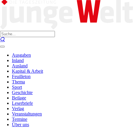
Ausgaben
Inland
Ausland
Kapital & Arbeit
Feuilleton
Thema
Sport
Geschichte
Beilage
Leserbriefe
Verlag
Veranstaltungen
Termine
Über uns