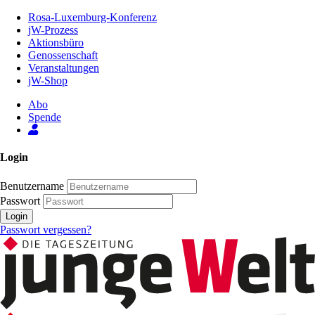
Zum
Rosa-Luxemburg-Konferenz
Inhalt
jW-Prozess
der
Aktionsbüro
Seite
Genossenschaft
Veranstaltungen
jW-Shop
Abo
Spende
Login
Benutzername
Passwort
Login
Passwort vergessen?