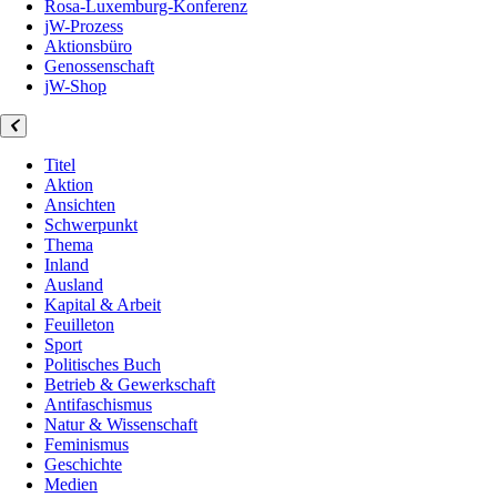
Rosa-Luxemburg-Konferenz
jW-Prozess
Aktionsbüro
Genossenschaft
jW-Shop
Titel
Aktion
Ansichten
Schwerpunkt
Thema
Inland
Ausland
Kapital & Arbeit
Feuilleton
Sport
Politisches Buch
Betrieb & Gewerkschaft
Antifaschismus
Natur & Wissenschaft
Feminismus
Geschichte
Medien