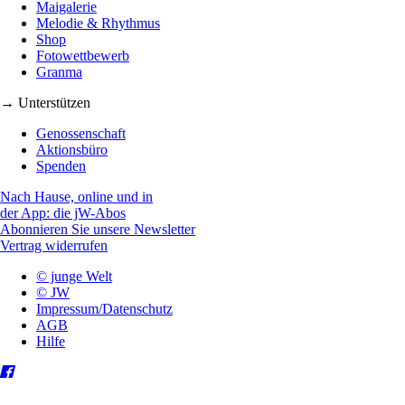
Maigalerie
Melodie & Rhythmus
Shop
Fotowettbewerb
Granma
→ Unterstützen
Genossenschaft
Aktionsbüro
Spenden
Nach Hause, online und in
der App: die jW-Abos
Abonnieren Sie unsere Newsletter
Vertrag widerrufen
© junge Welt
© JW
Impressum/Datenschutz
AGB
Hilfe