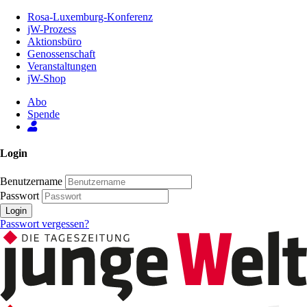
Zum
Rosa-Luxemburg-Konferenz
Inhalt
jW-Prozess
der
Aktionsbüro
Seite
Genossenschaft
Veranstaltungen
jW-Shop
Abo
Spende
Login
Benutzername
Passwort
Login
Passwort vergessen?