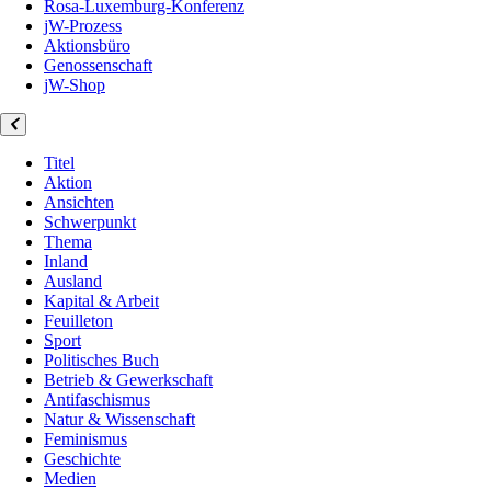
Rosa-Luxemburg-Konferenz
jW-Prozess
Aktionsbüro
Genossenschaft
jW-Shop
Titel
Aktion
Ansichten
Schwerpunkt
Thema
Inland
Ausland
Kapital & Arbeit
Feuilleton
Sport
Politisches Buch
Betrieb & Gewerkschaft
Antifaschismus
Natur & Wissenschaft
Feminismus
Geschichte
Medien