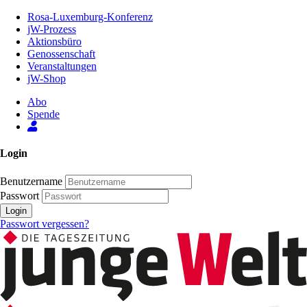
Zum
Rosa-Luxemburg-Konferenz
Inhalt
jW-Prozess
der
Aktionsbüro
Seite
Genossenschaft
Veranstaltungen
jW-Shop
Abo
Spende
Login
Benutzername
Passwort
Login
Passwort vergessen?