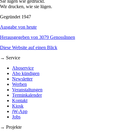
Sie lügen wie gedruckt.
Wir drucken, wie sie lügen.
Gegründet 1947
Ausgabe von heute
Herausgegeben von 3079 GenossInnen
Diese Website auf einen Blick
→ Service
Aboservice
Abo kündigen
Newsletter
Werben
Veranstaltungen
Terminkalender
Kontakt
Kiosk
jW-App
Jobs
→ Projekte