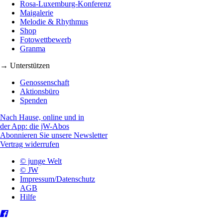
Rosa-Luxemburg-Konferenz
Maigalerie
Melodie & Rhythmus
Shop
Fotowettbewerb
Granma
→ Unterstützen
Genossenschaft
Aktionsbüro
Spenden
Nach Hause, online und in
der App: die jW-Abos
Abonnieren Sie unsere Newsletter
Vertrag widerrufen
© junge Welt
© JW
Impressum/Datenschutz
AGB
Hilfe