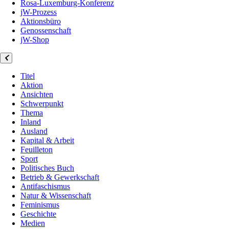
Rosa-Luxemburg-Konferenz
jW-Prozess
Aktionsbüro
Genossenschaft
jW-Shop
Titel
Aktion
Ansichten
Schwerpunkt
Thema
Inland
Ausland
Kapital & Arbeit
Feuilleton
Sport
Politisches Buch
Betrieb & Gewerkschaft
Antifaschismus
Natur & Wissenschaft
Feminismus
Geschichte
Medien