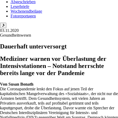
Abgeschrieben
Leserbriefe
Wochenendbeilage
Fotoreportagen
03.11.2020
Gesundheitswesen
Dauerhaft unterversorgt
Mediziner warnen vor Überlastung der
Intensivstationen – Notstand herrschte
bereits lange vor der Pandemie
Von
Susan Bonath
Die Coronapandemie lenkt den Fokus auf jenen Teil der
kapitalistischen Mangelverwaltung des »Sozialstaats«, der nicht nur die
Ärmsten betrifft. Dem Gesundheitssystem, seit vielen Jahren an
Privatiers ausverkauft, teils auf profitabel getrimmt und teils
kaputtgespart, drohe die Überlastung. Davor warnte ein Sprecher der
Deutschen Interdisziplinären Vereinigung für Intensiv- und
Notfallmedizin (DIVI) gegenüber Welt am Sonntag. Demnach könnten