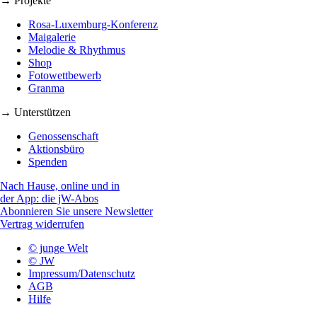
→ Projekte
Rosa-Luxemburg-Konferenz
Maigalerie
Melodie & Rhythmus
Shop
Fotowettbewerb
Granma
→ Unterstützen
Genossenschaft
Aktionsbüro
Spenden
Nach Hause, online und in
der App: die jW-Abos
Abonnieren Sie unsere Newsletter
Vertrag widerrufen
© junge Welt
© JW
Impressum/Datenschutz
AGB
Hilfe