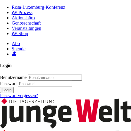
Zum
Rosa-Luxemburg-Konferenz
Inhalt
jW-Prozess
der
Aktionsbüro
Seite
Genossenschaft
Veranstaltungen
jW-Shop
Abo
Spende
Login
Benutzername
Passwort
Login
Passwort vergessen?