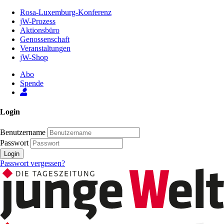
Zum
Rosa-Luxemburg-Konferenz
Inhalt
jW-Prozess
der
Aktionsbüro
Seite
Genossenschaft
Veranstaltungen
jW-Shop
Abo
Spende
Login
Benutzername
Passwort
Login
Passwort vergessen?