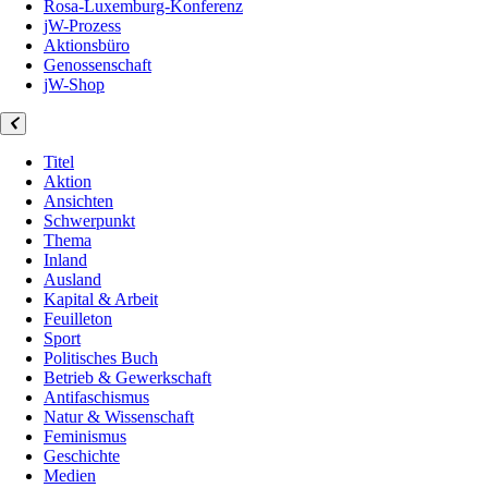
Rosa-Luxemburg-Konferenz
jW-Prozess
Aktionsbüro
Genossenschaft
jW-Shop
Titel
Aktion
Ansichten
Schwerpunkt
Thema
Inland
Ausland
Kapital & Arbeit
Feuilleton
Sport
Politisches Buch
Betrieb & Gewerkschaft
Antifaschismus
Natur & Wissenschaft
Feminismus
Geschichte
Medien