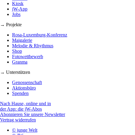
Kiosk
jW-App
Jobs
→ Projekte
Rosa-Luxemburg-Konferenz
Maigalerie
Melodie & Rhythmus
Shop
Fotowettbewerb
Granma
→ Unterstützen
Genossenschaft
Aktionsbüro
Spenden
Nach Hause, online und in
der App: die jW-Abos
Abonnieren Sie unsere Newsletter
Vertrag widerrufen
© junge Welt