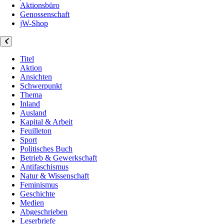
Aktionsbüro
Genossenschaft
jW-Shop
Titel
Aktion
Ansichten
Schwerpunkt
Thema
Inland
Ausland
Kapital & Arbeit
Feuilleton
Sport
Politisches Buch
Betrieb & Gewerkschaft
Antifaschismus
Natur & Wissenschaft
Feminismus
Geschichte
Medien
Abgeschrieben
Leserbriefe