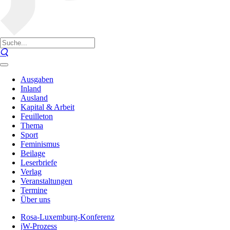
Ausgaben
Inland
Ausland
Kapital & Arbeit
Feuilleton
Thema
Sport
Feminismus
Beilage
Leserbriefe
Verlag
Veranstaltungen
Termine
Über uns
Rosa-Luxemburg-Konferenz
jW-Prozess