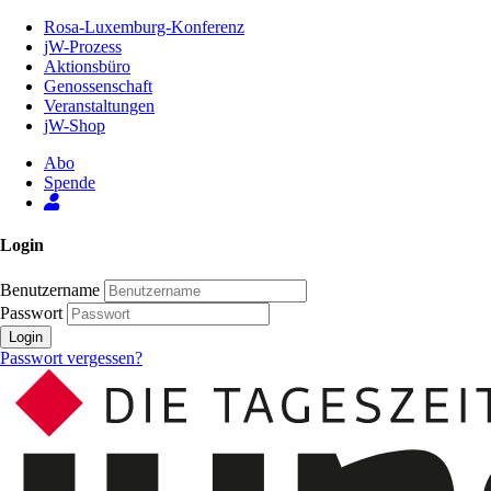
Zum
Rosa-Luxemburg-Konferenz
Inhalt
jW-Prozess
der
Aktionsbüro
Seite
Genossenschaft
Veranstaltungen
jW-Shop
Abo
Spende
Login
Benutzername
Passwort
Login
Passwort vergessen?