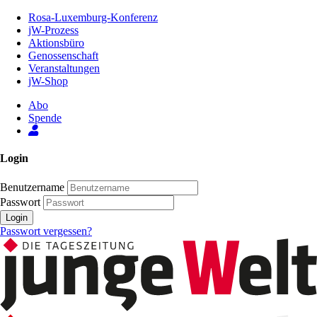
Zum
Rosa-Luxemburg-Konferenz
Inhalt
jW-Prozess
der
Aktionsbüro
Seite
Genossenschaft
Veranstaltungen
jW-Shop
Abo
Spende
Login
Benutzername
Passwort
Login
Passwort vergessen?