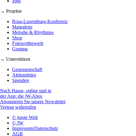
Jobs
→ Projekte
Rosa-Luxemburg-Konferenz
Maigalerie
Melodie & Rhythmus
Shop
Fotowettbewerb
Granma
→ Unterstützen
Genossenschaft
Aktionsbüro
Spenden
Nach Hause, online und in
der App: die jW-Abos
Abonnieren Sie unsere Newsletter
Vertrag widerrufen
© junge Welt
© JW
Impressum/Datenschutz
AGB