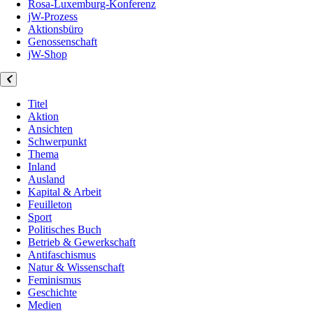
Rosa-Luxemburg-Konferenz
jW-Prozess
Aktionsbüro
Genossenschaft
jW-Shop
Titel
Aktion
Ansichten
Schwerpunkt
Thema
Inland
Ausland
Kapital & Arbeit
Feuilleton
Sport
Politisches Buch
Betrieb & Gewerkschaft
Antifaschismus
Natur & Wissenschaft
Feminismus
Geschichte
Medien