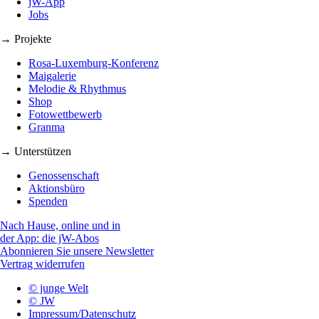
jW-App
Jobs
→ Projekte
Rosa-Luxemburg-Konferenz
Maigalerie
Melodie & Rhythmus
Shop
Fotowettbewerb
Granma
→ Unterstützen
Genossenschaft
Aktionsbüro
Spenden
Nach Hause, online und in
der App: die jW-Abos
Abonnieren Sie unsere Newsletter
Vertrag widerrufen
© junge Welt
© JW
Impressum/Datenschutz