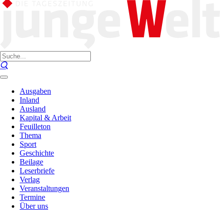
Ausgaben
Inland
Ausland
Kapital & Arbeit
Feuilleton
Thema
Sport
Geschichte
Beilage
Leserbriefe
Verlag
Veranstaltungen
Termine
Über uns