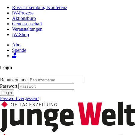
Zum
Rosa-Luxemburg-Konferenz
Inhalt
jW-Prozess
der
Aktionsbüro
Seite
Genossenschaft
Veranstaltungen
jW-Shop
Abo
Spende
Login
Benutzername
Passwort
Login
Passwort vergessen?