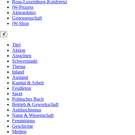
Rosa-Luxemburg-Konferenz
jW-Prozess
Aktionsbüro
Genossenschaft
jW-Shop
Titel
Aktion
Ansichten
Schwerpunkt
Thema
Inland
Ausland
Kapital & Arbeit
Feuilleton
Sport
Politisches Buch
Betrieb & Gewerkschaft
Antifaschismus
Natur & Wissenschaft
Feminismus
Geschichte
Medien