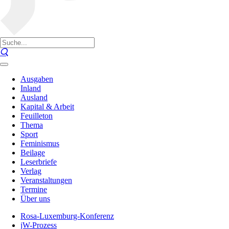
Ausgaben
Inland
Ausland
Kapital & Arbeit
Feuilleton
Thema
Sport
Feminismus
Beilage
Leserbriefe
Verlag
Veranstaltungen
Termine
Über uns
Rosa-Luxemburg-Konferenz
jW-Prozess