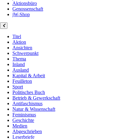
Aktionsbüro
Genossenschaft
jW-Shop
Titel
Aktion
Ansichten
Schwerpunkt
Thema
Inland
Ausland
Kapital & Arbeit
Feuilleton
Sport
Politisches Buch
Betrieb & Gewerkschaft
Antifaschismus
Natur & Wissenschaft
Feminismus
Geschichte
Medien
Abgeschrieben
Leserbriefe