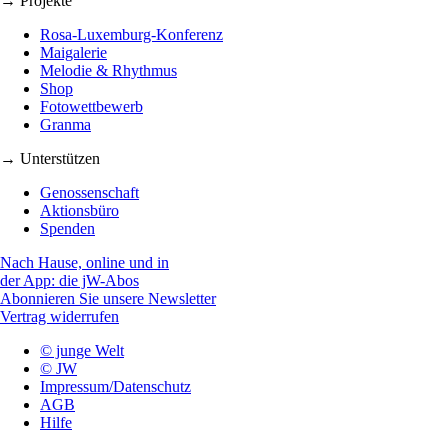
→ Projekte
Rosa-Luxemburg-Konferenz
Maigalerie
Melodie & Rhythmus
Shop
Fotowettbewerb
Granma
→ Unterstützen
Genossenschaft
Aktionsbüro
Spenden
Nach Hause, online und in
der App: die jW-Abos
Abonnieren Sie unsere Newsletter
Vertrag widerrufen
© junge Welt
© JW
Impressum/Datenschutz
AGB
Hilfe