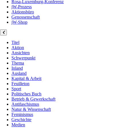
Rosa-Luxemburg-Konferenz
jW-Prozess
Aktionsbüro
Genossenschaft
jW-Shop
Titel
Aktion
Ansichten
Schwerpunkt
Thema
Inland
Ausland
Kapital & Arbeit
Feuilleton
Sport
Politisches Buch
Betrieb & Gewerkschaft
Antifaschismus
Natur & Wissenschaft
Feminismus
Geschichte
Medien