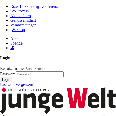
Zum
Rosa-Luxemburg-Konferenz
Inhalt
jW-Prozess
der
Aktionsbüro
Seite
Genossenschaft
Veranstaltungen
jW-Shop
Abo
Spende
Login
Benutzername
Passwort
Login
Passwort vergessen?