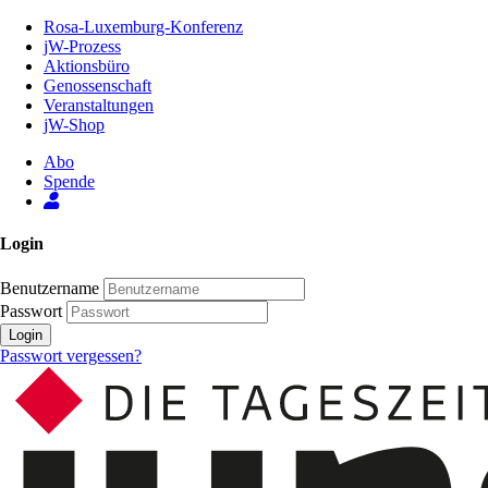
Zum
Rosa-Luxemburg-Konferenz
Inhalt
jW-Prozess
der
Aktionsbüro
Seite
Genossenschaft
Veranstaltungen
jW-Shop
Abo
Spende
Login
Benutzername
Passwort
Login
Passwort vergessen?