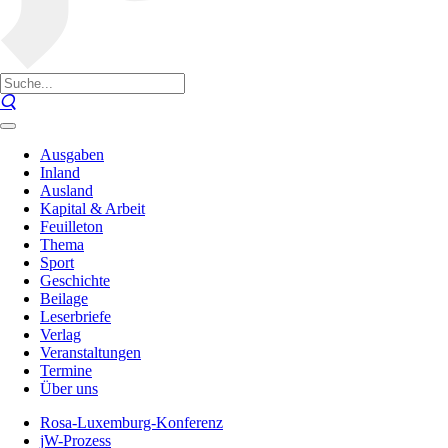
Ausgaben
Inland
Ausland
Kapital & Arbeit
Feuilleton
Thema
Sport
Geschichte
Beilage
Leserbriefe
Verlag
Veranstaltungen
Termine
Über uns
Rosa-Luxemburg-Konferenz
jW-Prozess