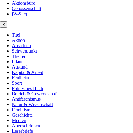
Aktionsbüro
Genossenschaft
jW-Shop
Titel
Aktion
Ansichten
Schwerpunkt
Thema
Inland
Ausland
Kapital & Arbeit
Feuilleton
Sport
Politisches Buch
Betrieb & Gewerkschaft
Antifaschismus
Natur & Wissenschaft
Feminismus
Geschichte
Medien
Abgeschrieben
Leserbriefe