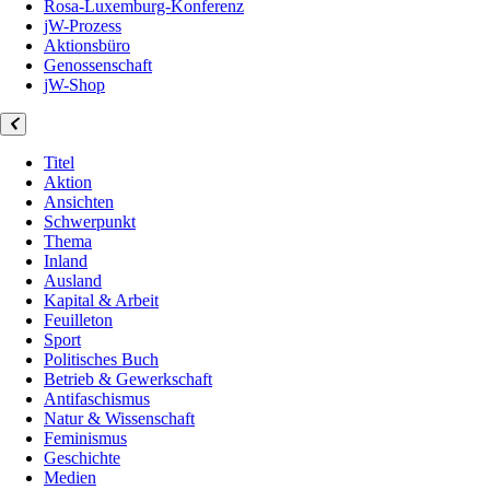
Rosa-Luxemburg-Konferenz
jW-Prozess
Aktionsbüro
Genossenschaft
jW-Shop
Titel
Aktion
Ansichten
Schwerpunkt
Thema
Inland
Ausland
Kapital & Arbeit
Feuilleton
Sport
Politisches Buch
Betrieb & Gewerkschaft
Antifaschismus
Natur & Wissenschaft
Feminismus
Geschichte
Medien