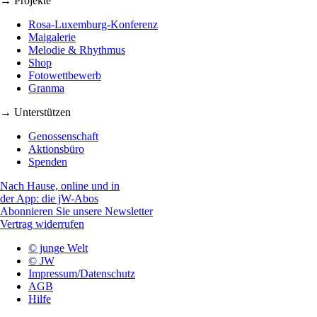
→ Projekte
Rosa-Luxemburg-Konferenz
Maigalerie
Melodie & Rhythmus
Shop
Fotowettbewerb
Granma
→ Unterstützen
Genossenschaft
Aktionsbüro
Spenden
Nach Hause, online und in
der App: die jW-Abos
Abonnieren Sie unsere Newsletter
Vertrag widerrufen
© junge Welt
© JW
Impressum/Datenschutz
AGB
Hilfe