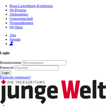
Zum
Rosa-Luxemburg-Konferenz
Inhalt
jW-Prozess
der
Aktionsbüro
Seite
Genossenschaft
Veranstaltungen
jW-Shop
Abo
Spende
Login
Benutzername
Passwort
Login
Passwort vergessen?